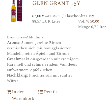
Glen Grant 15y
62,00
€
/ Flasche
Alter
15y
inkl. MwSt.
88,57 EUR Liter
Vol. %
50,00
Menge
0,7 Liter
Brennerei-Abfüllung
Aroma:
Sonnengereifte Birnen
vermischen sich mit honigglasierten
Mandeln, reifen Äpfeln und Zitrone.
Geschmack:
Ausgewogen mit cremigem
Karamell und schmelzendem Vanilleeis
auf warmem Apfelkuchen.
Nachklang:
Fruchtig süß mit sanfter
Würze.
In den
Details
Warenkorb