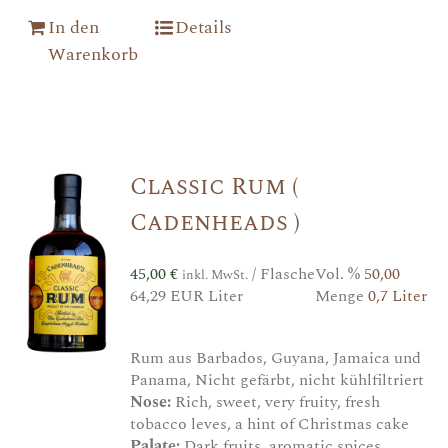
In den
Details
Warenkorb
Classic Rum (
Cadenheads )
45,00
€
/ Flasche
Vol. %
50,00
inkl. MwSt.
64,29 EUR Liter
Menge
0,7 Liter
Rum aus Barbados, Guyana, Jamaica und
Panama, Nicht gefärbt, nicht kühlfiltriert
Nose:
Rich, sweet, very fruity, fresh
tobacco leves, a hint of Christmas cake
Palate:
Dark fruits, aromatic spices,