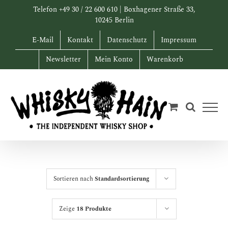
Zum
Telefon +49 30 / 22 600 610 | Boxhagener Straße 33,
Inhalt
10245 Berlin
springen
E-Mail
Kontakt
Datenschutz
Impressum
Newsletter
Mein Konto
Warenkorb
Sortieren nach
Standardsortierung
Zeige
18 Produkte