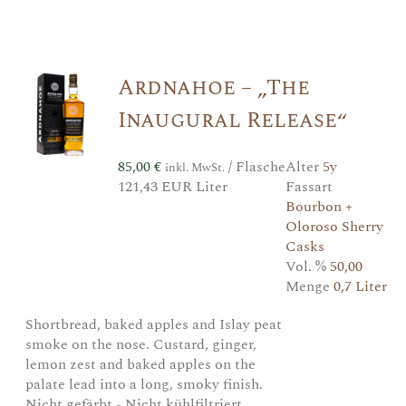
Ardnahoe – „The
Inaugural Release“
85,00
€
/ Flasche
Alter
5y
inkl. MwSt.
121,43 EUR Liter
Fassart
Bourbon +
Oloroso Sherry
Casks
Vol. %
50,00
Menge
0,7 Liter
Shortbread, baked apples and Islay peat
smoke on the nose. Custard, ginger,
lemon zest and baked apples on the
palate lead into a long, smoky finish.
Nicht gefärbt - Nicht kühlfiltriert