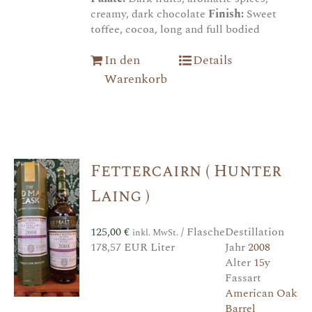
creamy, dark chocolate
Finish:
Sweet
toffee, cocoa, long and full bodied
In den
Details
Warenkorb
Fettercairn ( Hunter
Laing )
125,00
€
/ Flasche
Destillation
inkl. MwSt.
178,57 EUR Liter
Jahr
2008
Alter
15y
Fassart
American Oak
Barrel