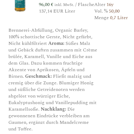
96,00
€
/ Flasche
Alter
16y
inkl. MwSt.
137,14 EUR Liter
Vol. %
50,00
Menge
0,7 Liter
Brennerei-Abfüllung, Organic Barley,
100% schottische Gerste, Nicht gefärbt,
Nicht kühlfiltriert
Aroma:
Süßes Malz
und Gebäck duften zusammen mit Crème
brûlée, Karamell, Vanille und Eiche aus
dem Glas. Dazu kommen fruchtige
Akzente von Aprikosen, Äpfeln und
Birnen.
Geschmack:
Fließt malzig und
cremig über die Zunge. Blumiger Honig
und süßliche Getreidenoten werden
abgelöst von würziger Eiche,
Eukalyptushonig und Vanillepudding mit
Karamellsoße.
Nachklang:
Die
gewonnenen Eindrücke verbleiben am
Gaumen, ergänzt durch Mandelcreme
und Toffee.