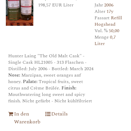
198,57 EUR Liter
Jahr
2006
Alter
17y
Fassart
Refill
Hogshead
Vol. %
50,00
Menge
0,7
Liter
Hunter Laing "The Old Malt Cask" -
Single Cask HL21005 - 313 Flaschen -
Distilled: July 2006 - Bottled: March 2024
Nose:
Marzipan, sweet oranges anf
honey.
Palate:
Tropical fruits, sweet
citrus and Crème Brúlée.
Finish:
Mouthwatering long sweet and spicy
finish. Nicht gefärbt - Nicht kühlfiltriert
In den
Details
Warenkorb