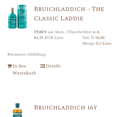
Bruichladdich – The
Classic Laddie
59,00
€
/ Flasche
Alter
o.A.
inkl. MwSt.
84,29 EUR Liter
Vol. %
50,00
Menge
0,7 Liter
Brennerei-Abfüllung
In den
Details
Warenkorb
Bruichladdich 16y