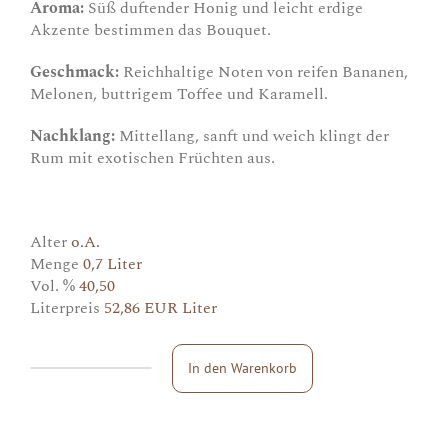
Aroma:
Süß duftender Honig und leicht erdige
Akzente bestimmen das Bouquet.
Geschmack:
Reichhaltige Noten von reifen Bananen,
Melonen, buttrigem Toffee und Karamell.
Nachklang:
Mittellang, sanft und weich klingt der
Rum mit exotischen Früchten aus.
Alter
o.A.
Menge
0,7 Liter
Vol. %
40,50
Literpreis
52,86 EUR Liter
In den Warenkorb
Barbados
Rum
(Berry
Bros.&
Rudd)