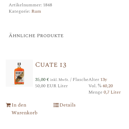
Menge
Artikelnummer:
1848
Kategorie:
Rum
Ähnliche Produkte
Cuate 13
35,00
€
/ Flasche
Alter
13y
inkl. MwSt.
50,00 EUR Liter
Vol. %
40,20
Menge
0,7 Liter
In den
Details
Warenkorb