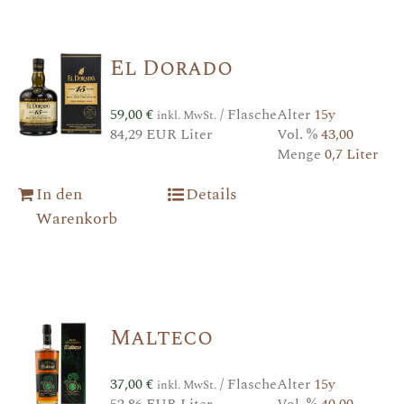
El Dorado
59,00
€
/ Flasche
Alter
15y
inkl. MwSt.
84,29 EUR Liter
Vol. %
43,00
Menge
0,7 Liter
In den
Details
Warenkorb
Malteco
37,00
€
/ Flasche
Alter
15y
inkl. MwSt.
52,86 EUR Liter
Vol. %
40,00