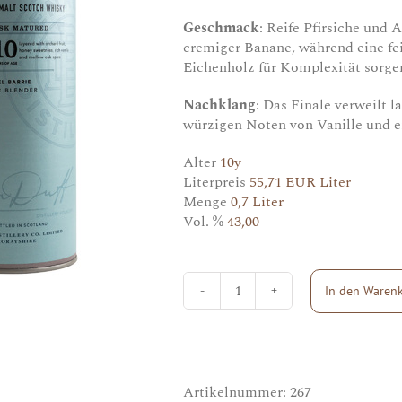
Geschmack
: Reife Pfirsiche und
cremiger Banane, während eine fe
Eichenholz für Komplexität sorge
Nachklang
: Das Finale verweilt
würzigen Noten von Vanille und 
Alter
10y
Literpreis
55,71 EUR Liter
Menge
0,7 Liter
Vol. %
43,00
In den Waren
Benriach
10y
Menge
Artikelnummer:
267