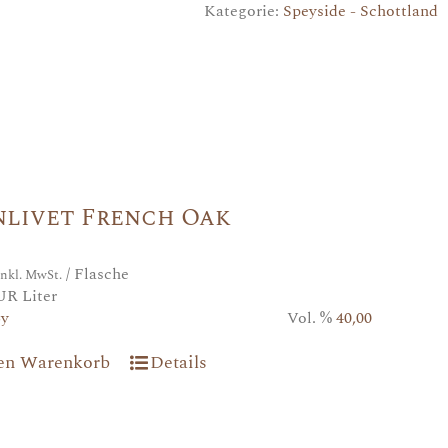
Kategorie:
Speyside - Schottland
nlivet French Oak
/ Flasche
inkl. MwSt.
UR Liter
5y
Vol. %
40,00
den Warenkorb
Details