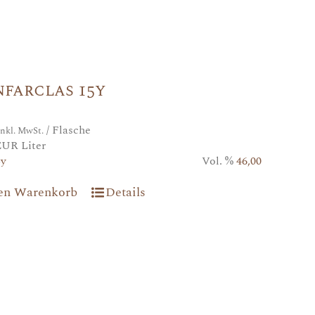
farclas 15y
/ Flasche
inkl. MwSt.
EUR Liter
5y
Vol. %
46,00
den Warenkorb
Details