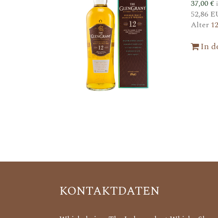
37,00
€
52,86 E
Alter
1
In 
KONTAKTDATEN