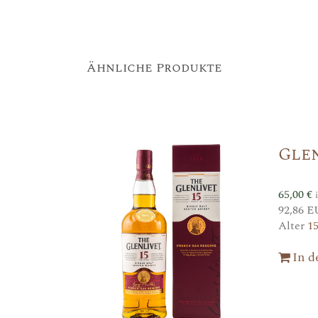
Ähnliche Produkte
Gle
65,00
€
92,86 E
Alter
1
In 