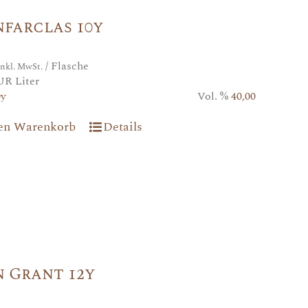
farclas 10y
/ Flasche
inkl. MwSt.
UR Liter
0y
Vol. %
40,00
den Warenkorb
Details
 Grant 12y