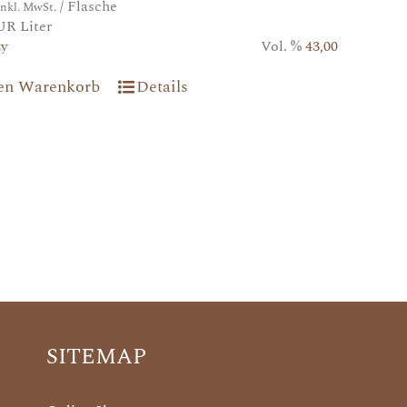
/ Flasche
inkl. MwSt.
UR Liter
2y
Vol. %
43,00
den Warenkorb
Details
SITEMAP