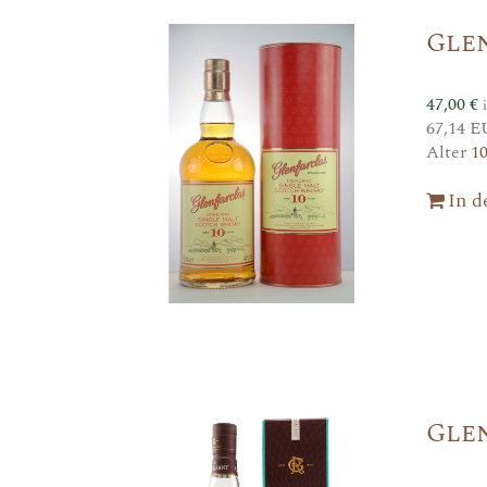
Glen
47,00
€
67,14 E
Alter
1
In 
Glen