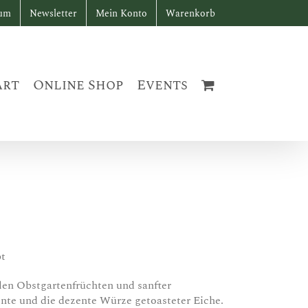
sum
Newsletter
Mein Konto
Warenkorb
art
Online Shop
Events
bt
len Obstgartenfrüchten und sanfter
nte und die dezente Würze getoasteter Eiche.