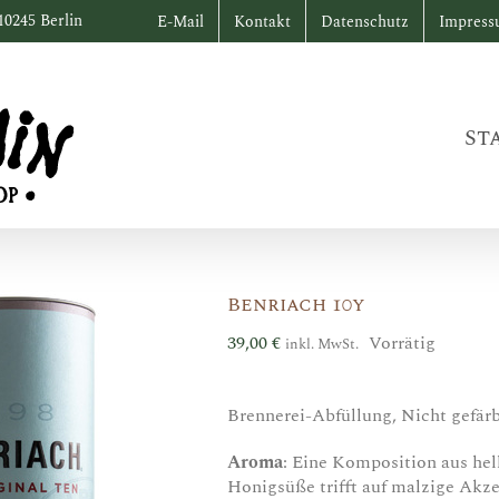
10245 Berlin
E-Mail
Kontakt
Datenschutz
Impres
St
Benriach 10y
39,00
€
Vorrätig
inkl. MwSt.
Brennerei-Abfüllung, Nicht gefär
Aroma
: Eine Komposition aus hel
Honigsüße trifft auf malzige Akze