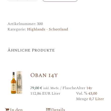
15y
Menge
Artikelnummer:
300
Kategorie:
Highlands - Schottland
Ähnliche Produkte
Oban 14y
79,00
€
/ Flasche
Alter
14y
inkl. MwSt.
112,86 EUR Liter
Vol. %
43,00
Menge
0,7 Liter
In den
Details