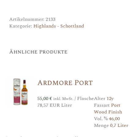
de
Porto
Tawny
Menge
Artikelnummer:
2133
Kategorie:
Highlands - Schottland
Ähnliche Produkte
Ardmore Port
55,00
€
/ Flasche
Alter
12y
inkl. MwSt.
78,57 EUR Liter
Fassart
Port
Wood Finish
Vol. %
46,00
Menge
0,7 Liter