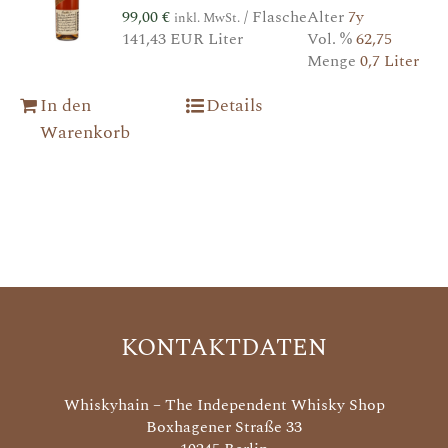
99,00
€
/ Flasche
Alter
7y
inkl. MwSt.
141,43 EUR Liter
Vol. %
62,75
Menge
0,7 Liter
In den
Details
Warenkorb
KONTAKTDATEN
Whiskyhain – The Independent Whisky Shop
Boxhagener Straße 33