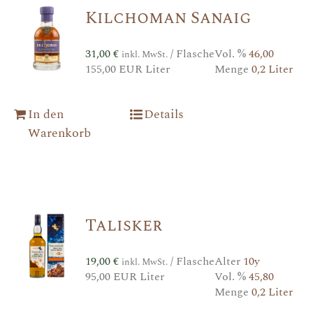
Kilchoman Sanaig
31,00
€
/ Flasche
Vol. %
46,00
inkl. MwSt.
155,00 EUR Liter
Menge
0,2 Liter
In den
Details
Warenkorb
Talisker
19,00
€
/ Flasche
Alter
10y
inkl. MwSt.
95,00 EUR Liter
Vol. %
45,80
Menge
0,2 Liter