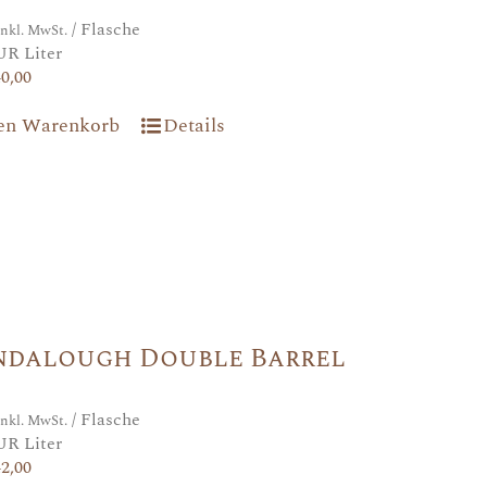
/ Flasche
inkl. MwSt.
UR Liter
40,00
den Warenkorb
Details
ndalough Double Barrel
/ Flasche
inkl. MwSt.
UR Liter
42,00