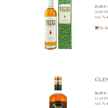
35,00
€
50,00 E
Vol. %
In 
Gle
36,00
€
51,43 E
Vol. %