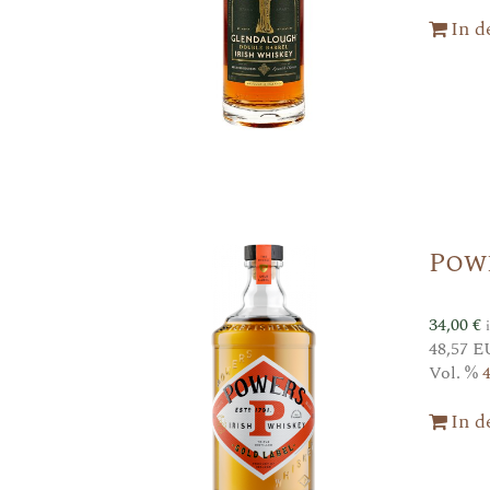
In 
Pow
34,00
€
48,57 E
Vol. %
In 