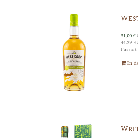
West
31,00
€
44,29 E
Fassart
In 
Writ