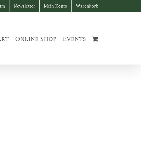
sum
Newsletter
Mein Konto
Warenkorb
art
Online Shop
Events