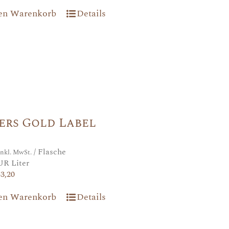
den Warenkorb
Details
ers Gold Label
/ Flasche
inkl. MwSt.
UR Liter
43,20
den Warenkorb
Details