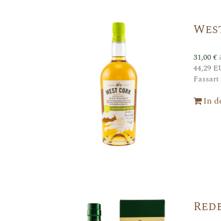
West
31,00
€
44,29 E
Fassart
In 
Red