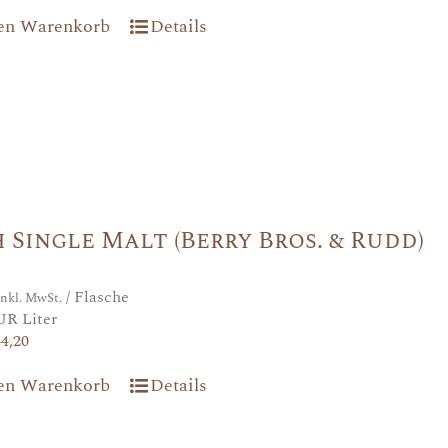
den Warenkorb
Details
h Single Malt (Berry Bros. & Rudd)
/ Flasche
inkl. MwSt.
UR Liter
44,20
den Warenkorb
Details