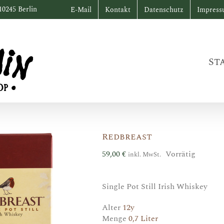
10245 Berlin
E-Mail
Kontakt
Datenschutz
Impres
St
Redbreast
59,00
€
Vorrätig
inkl. MwSt.
Single Pot Still Irish Whiskey
Alter
12y
Menge
0,7 Liter