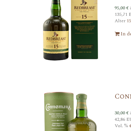
95,00
€
135,71 
Alter
1
In 
Con
30,00
€
42,86 E
Vol. %