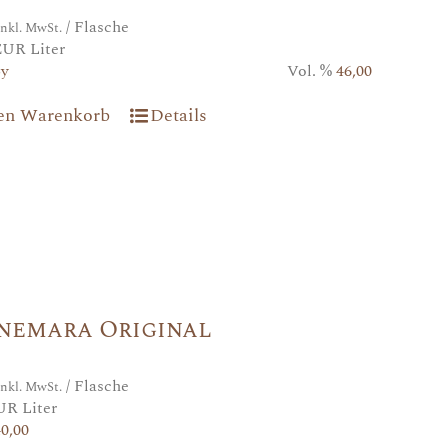
/ Flasche
inkl. MwSt.
EUR Liter
5y
Vol. %
46,00
den Warenkorb
Details
nemara Original
/ Flasche
inkl. MwSt.
UR Liter
40,00