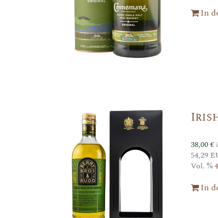
In 
Iris
38,00
€
54,29 E
Vol. %
In 