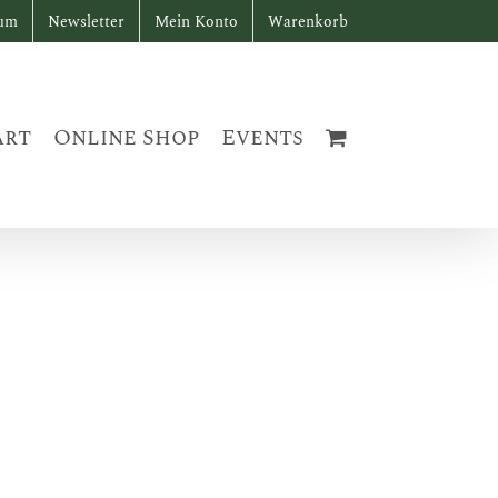
sum
Newsletter
Mein Konto
Warenkorb
art
Online Shop
Events