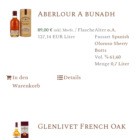
Aberlour A bunadh
89,00
€
/ Flasche
Alter
o.A.
inkl. MwSt.
127,14 EUR Liter
Fassart
Spanish
Oloroso Sherry
Butts
Vol. %
61,60
Menge
0,7 Liter
In den
Details
Warenkorb
Glenlivet French Oak