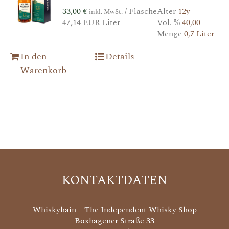
33,00
€
/ Flasche
Alter
12y
inkl. MwSt.
47,14 EUR Liter
Vol. %
40,00
Menge
0,7 Liter
In den
Details
Warenkorb
KONTAKTDATEN
Whiskyhain – The Independent Whisky Shop
Boxhagener Straße 33