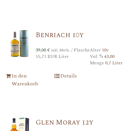
Benriach 10y
39,00
€
/ Flasche
Alter
10y
inkl. MwSt.
55,71 EUR Liter
Vol. %
43,00
Menge
0,7 Liter
In den
Details
Warenkorb
Glen Moray 12y