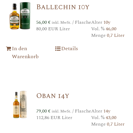
Ballechin 10y
56,00
€
/ Flasche
Alter
10y
inkl. MwSt.
80,00 EUR Liter
Vol. %
46,00
Menge
0,7 Liter
In den
Details
Warenkorb
Oban 14y
79,00
€
/ Flasche
Alter
14y
inkl. MwSt.
112,86 EUR Liter
Vol. %
43,00
Menge
0,7 Liter