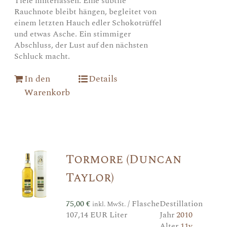
Tiefe hinterlassen. Eine subtile
Rauchnote bleibt hängen, begleitet von
einem letzten Hauch edler Schokotrüffel
und etwas Asche. Ein stimmiger
Abschluss, der Lust auf den nächsten
Schluck macht.
In den
Details
Warenkorb
Tormore (Duncan
Taylor)
75,00
€
/ Flasche
Destillation
inkl. MwSt.
107,14 EUR Liter
Jahr
2010
Alter
11y