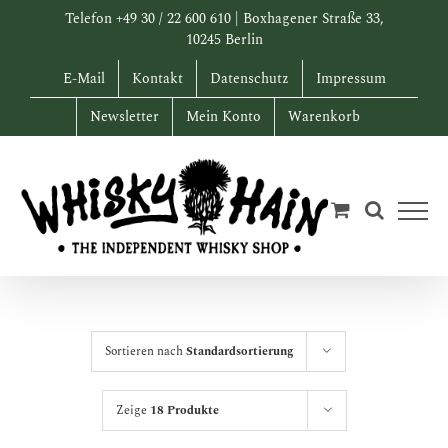
Zum
Telefon +49 30 / 22 600 610 | Boxhagener Straße 33,
Inhalt
10245 Berlin
springen
E-Mail
Kontakt
Datenschutz
Impressum
Newsletter
Mein Konto
Warenkorb
Sortieren nach
Standardsortierung
Zeige
18 Produkte