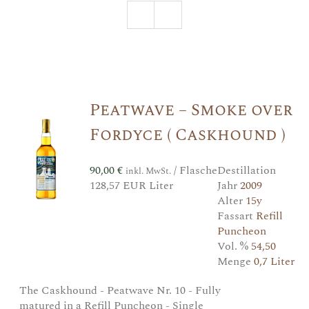
Peatwave – Smoke over
Fordyce ( Caskhound )
90,00
€
/ Flasche
Destillation
inkl. MwSt.
128,57 EUR Liter
Jahr
2009
Alter
15y
Fassart
Refill
Puncheon
Vol. %
54,50
Menge
0,7 Liter
The Caskhound - Peatwave Nr. 10 - Fully
matured in a Refill Puncheon - Single