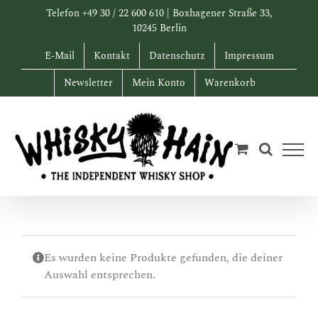
Zum
Telefon +49 30 / 22 600 610 | Boxhagener Straße 33,
Inhalt
10245 Berlin
springen
E-Mail
Kontakt
Datenschutz
Impressum
Newsletter
Mein Konto
Warenkorb
Es wurden keine Produkte gefunden, die deiner
Auswahl entsprechen.