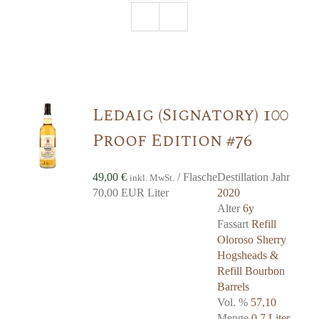
Ledaig (Signatory) 100
Proof Edition #76
49,00
€
/ Flasche
Destillation Jahr
inkl. MwSt.
70,00 EUR Liter
2020
Alter
6y
Fassart
Refill
Oloroso Sherry
Hogsheads &
Refill Bourbon
Barrels
Vol. %
57,10
Menge
0,7 Liter