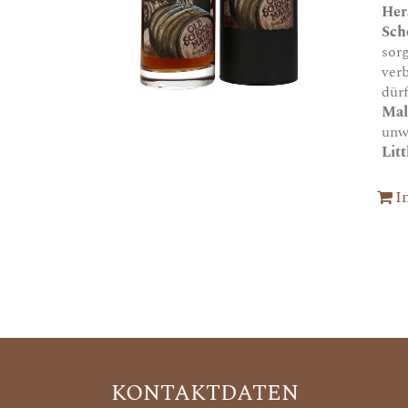
Her
Sch
sor
ver
dür
Mal
unw
Lit
I
KONTAKTDATEN