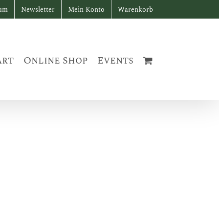
sum
Newsletter
Mein Konto
Warenkorb
art
Online Shop
Events