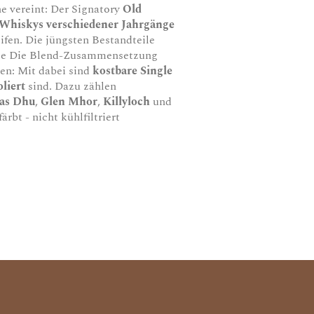
he vereint: Der Signatory
Old
 Whiskys verschiedener Jahrgänge
eifen. Die jüngsten Bestandteile
se Die Blend-Zusammensetzung
ben: Mit dabei sind
kostbare Single
liert
sind. Dazu zählen
las Dhu
,
Glen Mhor
,
Killyloch
und
ärbt - nicht kühlfiltriert