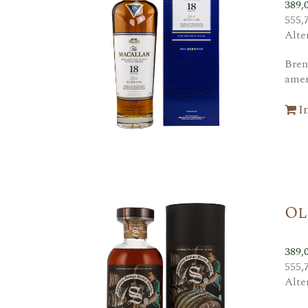
389,
555,
Alte
Bren
amer
I
Ol
389,
555,
Alte