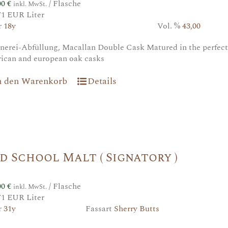
00
€
/ Flasche
inkl. MwSt.
71 EUR Liter
r
18y
Vol. %
43,00
nerei-Abfüllung, Macallan Double Cask Matured in the perfect
ican and european oak casks
n den Warenkorb
Details
d School Malt ( Signatory )
00
€
/ Flasche
inkl. MwSt.
71 EUR Liter
r
31y
Fassart
Sherry Butts