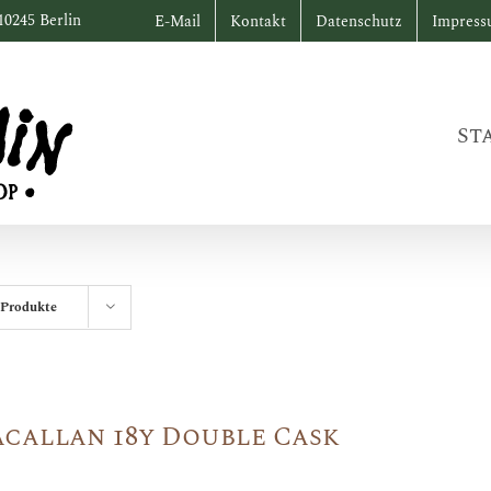
10245 Berlin
E-Mail
Kontakt
Datenschutz
Impres
St
 Produkte
callan 18y Double Cask