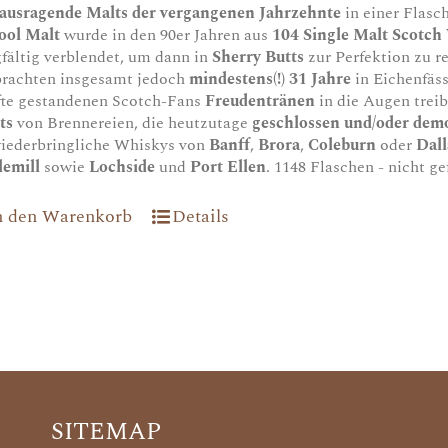
ausragende Malts der vergangenen Jahrzehnte
in einer Flasc
ool Malt
wurde in den 90er Jahren aus
104 Single Malt Scotch
gfältig verblendet, um dann in
Sherry Butts
zur Perfektion zu r
brachten insgesamt jedoch
mindestens(!) 31 Jahre
in Eichenfäs
fte gestandenen Scotch-Fans
Freudentränen
in die Augen trei
ts
von Brennereien, die heutzutage
geschlossen und/oder demo
iederbringliche Whiskys von
Banff
,
Brora
,
Coleburn
oder
Dal
tlemill
sowie
Lochside
und
Port Ellen
. 1148 Flaschen - nicht gef
n den Warenkorb
Details
SITEMAP