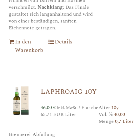
Nuancen von Datteln und Rosinen
verschmilzt.
Nachklang
: Das Finale
gestaltet sich langanhaltend und wird
von einer beständigen, sanften
Eichennote getragen.
In den
Details
Warenkorb
Laphroaig 10y
46,00
€
/ Flasche
Alter
10y
inkl. MwSt.
65,71 EUR Liter
Vol. %
40,00
Menge
0,7 Liter
Brennerei-Abfüllung