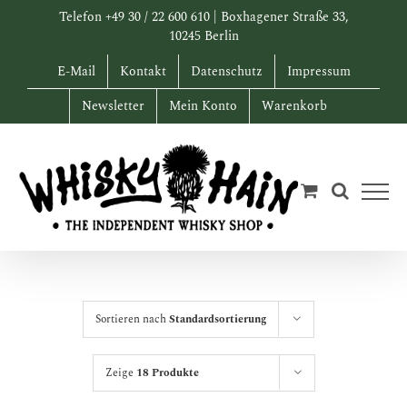
Zum
Telefon +49 30 / 22 600 610 | Boxhagener Straße 33,
Inhalt
10245 Berlin
springen
E-Mail
Kontakt
Datenschutz
Impressum
Newsletter
Mein Konto
Warenkorb
Sortieren nach
Standardsortierung
Zeige
18 Produkte