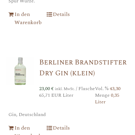
Spur Würze.
In den
Details
Warenkorb
Berliner Brandstifter
Dry Gin (klein)
23,00
€
/ Flasche
Vol. %
43,30
inkl. MwSt.
65,71 EUR Liter
Menge
0,35
Liter
Gin, Deutschland
In den
Details