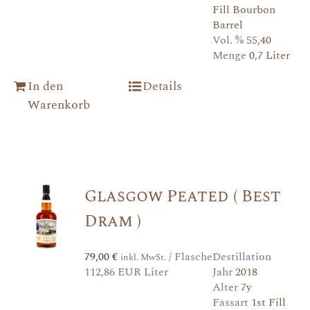
Fill Bourbon
Barrel
Vol. %
55,40
Menge
0,7 Liter
In den
Details
Warenkorb
Glasgow Peated ( Best
Dram )
79,00
€
/ Flasche
Destillation
inkl. MwSt.
112,86 EUR Liter
Jahr
2018
Alter
7y
Fassart
1st Fill