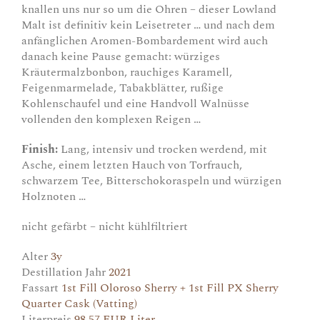
knallen uns nur so um die Ohren – dieser Lowland
Malt ist definitiv kein Leisetreter … und nach dem
anfänglichen Aromen-Bombardement wird auch
danach keine Pause gemacht: würziges
Kräutermalzbonbon, rauchiges Karamell,
Feigenmarmelade, Tabakblätter, rußige
Kohlenschaufel und eine Handvoll Walnüsse
vollenden den komplexen Reigen …
Finish:
Lang, intensiv und trocken werdend, mit
Asche, einem letzten Hauch von Torfrauch,
schwarzem Tee, Bitterschokoraspeln und würzigen
Holznoten …
nicht gefärbt – nicht kühlfiltriert
Alter
3y
Destillation Jahr
2021
Fassart
1st Fill Oloroso Sherry + 1st Fill PX Sherry
Quarter Cask (Vatting)
Literpreis
98,57 EUR Liter