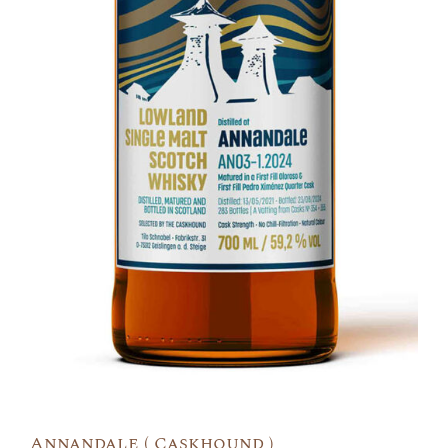
Annandale ( Caskhound )