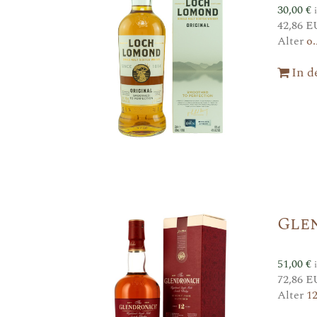
30,00
€
42,86 E
Alter
o.
In 
Gle
51,00
€
72,86 E
Alter
1