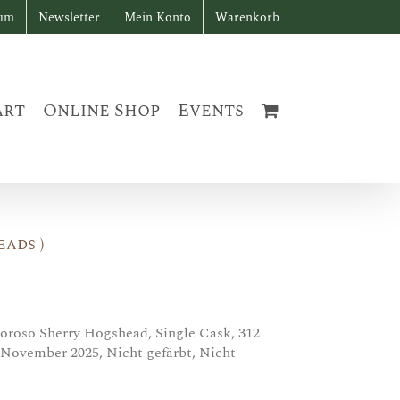
sum
Newsletter
Mein Konto
Warenkorb
art
Online Shop
Events
ads )
oroso Sherry Hogshead, Single Cask, 312
: November 2025, Nicht gefärbt, Nicht