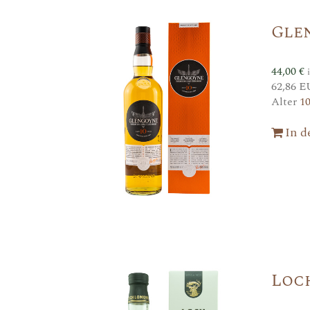
Gle
44,00
€
62,86 E
Alter
1
In 
Loc