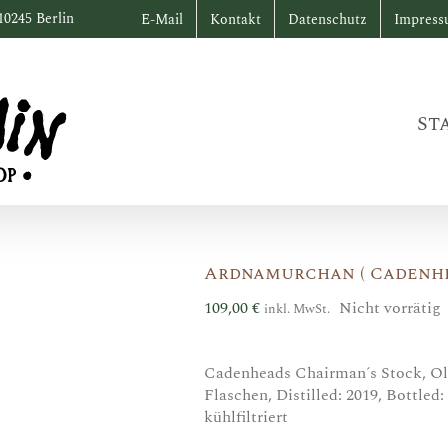
10245 Berlin
E-Mail
Kontakt
Datenschutz
Impres
St
Ardnamurchan ( Cadenhe
109,00
€
Nicht vorrätig
inkl. MwSt.
Cadenheads Chairman´s Stock, Ol
Flaschen, Distilled: 2019, Bottled
kühlfiltriert