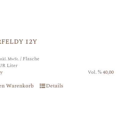
feldy 12y
/ Flasche
inkl. MwSt.
UR Liter
2y
Vol. %
40,00
den Warenkorb
Details