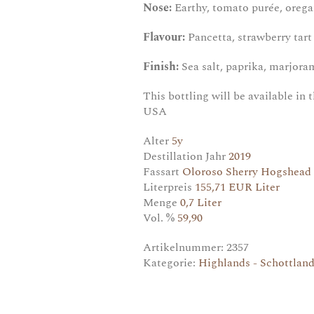
Nose:
Earthy, tomato purée, orega
Flavour:
Pancetta, strawberry tart 
Finish:
Sea salt, paprika, marjora
This bottling will be available i
USA
Alter
5y
Destillation Jahr
2019
Fassart
Oloroso Sherry Hogshead
Literpreis
155,71 EUR Liter
Menge
0,7 Liter
Vol. %
59,90
Artikelnummer:
2357
Kategorie:
Highlands - Schottlan