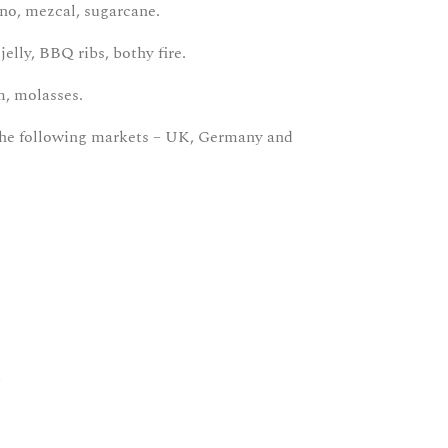
no, mezcal, sugarcane.
jelly, BBQ ribs, bothy fire.
m, molasses.
n the following markets – UK, Germany and
d