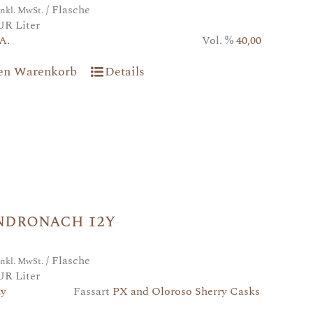
/ Flasche
inkl. MwSt.
UR Liter
A.
Vol. %
40,00
den Warenkorb
Details
ndronach 12y
/ Flasche
inkl. MwSt.
UR Liter
2y
Fassart
PX and Oloroso Sherry Casks