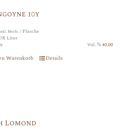
ngoyne 10y
/ Flasche
inkl. MwSt.
UR Liter
0y
Vol. %
40,00
den Warenkorb
Details
h Lomond