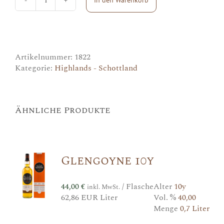
In den Warenkorb
Blair
Athol
(Berry
Bros.
&
Rudd)
Menge
Artikelnummer:
1822
Kategorie:
Highlands - Schottland
Ähnliche Produkte
Glengoyne 10y
44,00
€
/ Flasche
Alter
10y
inkl. MwSt.
62,86 EUR Liter
Vol. %
40,00
Menge
0,7 Liter