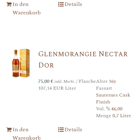
In den
Details
Warenkorb
Glenmorangie Nectar
Dor
75,00
€
/ Flasche
Alter
16y
inkl. MwSt.
107,14 EUR Liter
Fassart
Sauternes Cask
Finish
Vol. %
46,00
Menge
0,7 Liter
In den
Details
Warenkorb