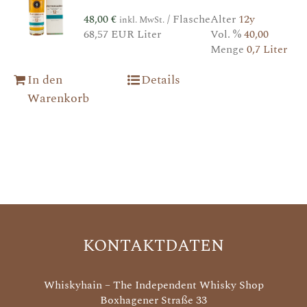
48,00
€
/ Flasche
Alter
12y
inkl. MwSt.
68,57 EUR Liter
Vol. %
40,00
Menge
0,7 Liter
In den
Details
Warenkorb
KONTAKTDATEN
Whiskyhain – The Independent Whisky Shop
Boxhagener Straße 33