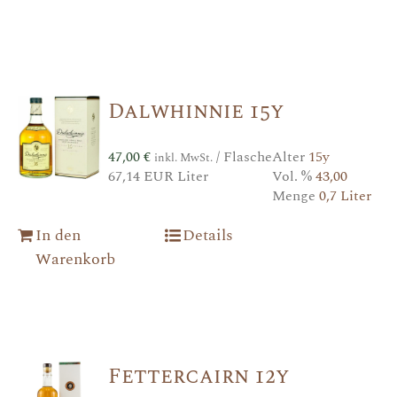
Dalwhinnie 15y
47,00
€
/ Flasche
Alter
15y
inkl. MwSt.
67,14 EUR Liter
Vol. %
43,00
Menge
0,7 Liter
In den
Details
Warenkorb
Fettercairn 12y