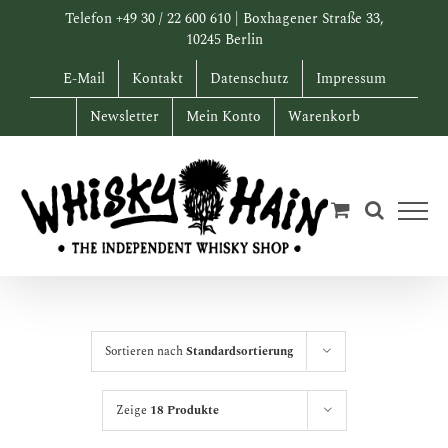
Zum
Telefon +49 30 / 22 600 610 | Boxhagener Straße 33,
Inhalt
10245 Berlin
springen
E-Mail
Kontakt
Datenschutz
Impressum
Newsletter
Mein Konto
Warenkorb
Sortieren nach
Standardsortierung
Zeige
18 Produkte