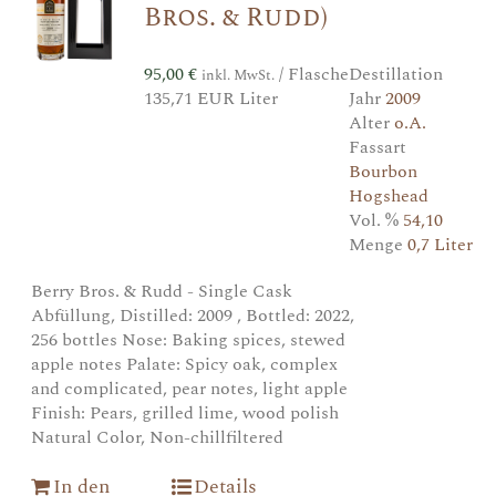
Bros. & Rudd)
95,00
€
/ Flasche
Destillation
inkl. MwSt.
135,71 EUR Liter
Jahr
2009
Alter
o.A.
Fassart
Bourbon
Hogshead
Vol. %
54,10
Menge
0,7 Liter
Berry Bros. & Rudd - Single Cask
Abfüllung, Distilled: 2009 , Bottled: 2022,
256 bottles Nose: Baking spices, stewed
apple notes Palate: Spicy oak, complex
and complicated, pear notes, light apple
Finish: Pears, grilled lime, wood polish
Natural Color, Non-chillfiltered
In den
Details