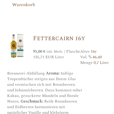
Warenkorb
Fettercairn 16y
95,00
€
/ Flasche
Alter
16y
inkl. MwSt.
135,71 EUR Liter
Vol. %
46,40
Menge
0,7 Liter
Brennerei-Abfüllung
Aroma:
Saftige
Tropenfrüchte steigen aus Ihrem Glas
und vermischen sich mit Brombeeren
und Johannisbeeren. Dazu kommen roher
Kakao, gezuckerte Mandeln und florale
Noten.
Geschmack:
Reife Brombeeren
und Erdbeeren harmonieren mit
natürlicher Vanille und klebrigem