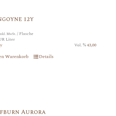
ngoyne 12y
/ Flasche
inkl. MwSt.
UR Liter
2y
Vol. %
43,00
den Warenkorb
Details
fburn Aurora