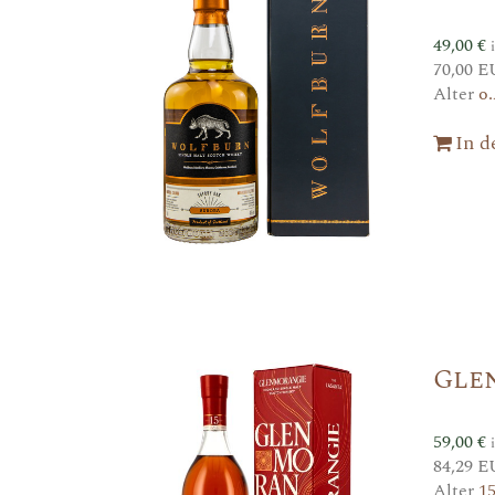
49,00
€
70,00 E
Alter
o.
In 
Gle
59,00
€
84,29 E
Alter
1