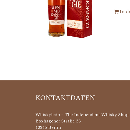
In 
KONTAKTDATEN
Whiskyhain – The Independent Whisky Shop
Boxhagener Straße 33
10245 Berlin