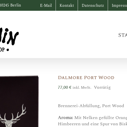
10245 Berlin
E-Mail
Kontakt
Datenschutz
Impres
St
Dalmore Port Wood
77,00
€
Vorrätig
inkl. MwSt.
Brennerei-Abfüllung, Port Wood
Aroma:
Mit Nelken gefüllte Oran
Himbeeren und eine Spur von Bis