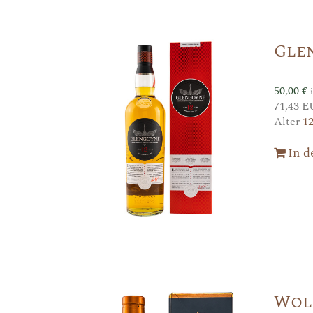
Gle
50,00
€
71,43 E
Alter
1
In 
Wol