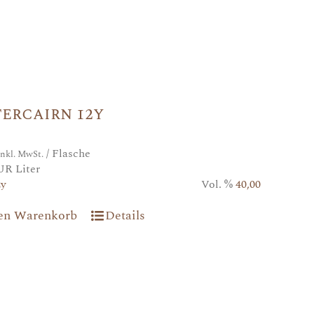
ercairn 12y
/ Flasche
inkl. MwSt.
UR Liter
2y
Vol. %
40,00
den Warenkorb
Details