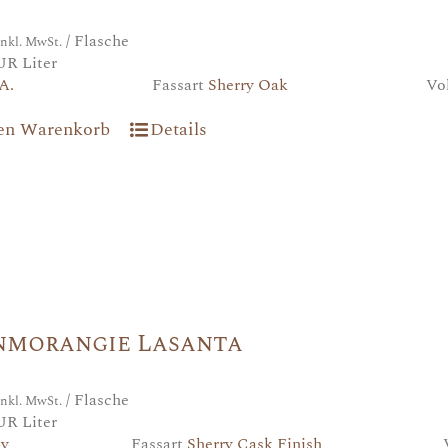
/ Flasche
inkl. MwSt.
UR Liter
A.
Fassart
Sherry Oak
Vo
den Warenkorb
Details
nmorangie Lasanta
/ Flasche
inkl. MwSt.
UR Liter
5y
Fassart
Sherry Cask Finish