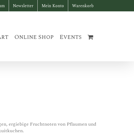
sum
Newsletter
Mein Konto
Warenkorb
art
Online Shop
Events
gen, ergiebige Fruchtnoten von Pflaumen und
kuitkuchen.