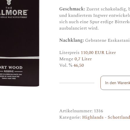
Geschmack:
Zuerst schokoladig, 
und kandiertem Ingwer entwickeln
sich auch eine Spur erdige Bitterk
ausbalanciert wird.
Nachklang:
Gebratene Esskastani
Literpreis
110,00 EUR Liter
Menge
0,7 Liter
Vol. %
46,50
In den Waren
Dalmore
Port
Wood
Menge
Artikelnummer:
1316
Kategorie:
Highlands - Schottlan