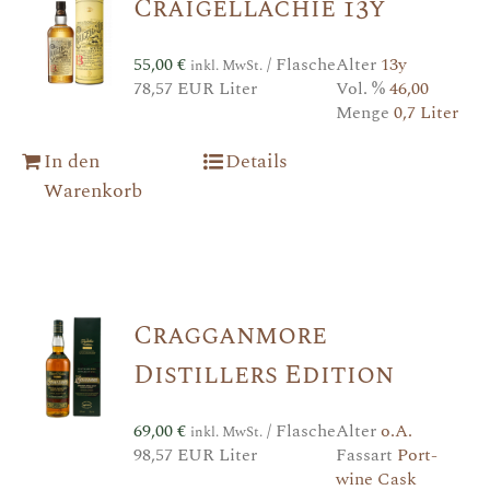
Craigellachie 13y
55,00
€
/ Flasche
Alter
13y
inkl. MwSt.
78,57 EUR Liter
Vol. %
46,00
Menge
0,7 Liter
In den
Details
Warenkorb
Cragganmore
Distillers Edition
69,00
€
/ Flasche
Alter
o.A.
inkl. MwSt.
98,57 EUR Liter
Fassart
Port-
wine Cask