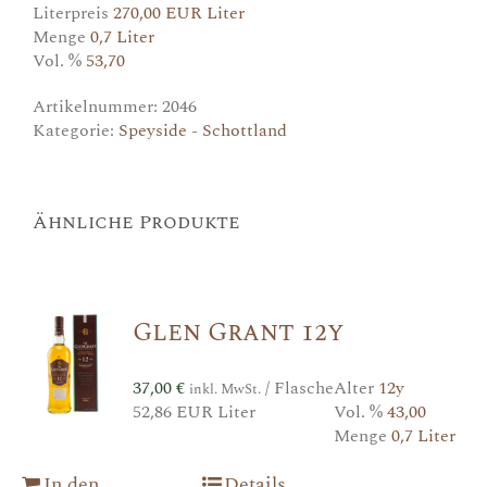
Literpreis
270,00 EUR Liter
Menge
0,7 Liter
Vol. %
53,70
Artikelnummer:
2046
Kategorie:
Speyside - Schottland
Ähnliche Produkte
Glen Grant 12y
37,00
€
/ Flasche
Alter
12y
inkl. MwSt.
52,86 EUR Liter
Vol. %
43,00
Menge
0,7 Liter
In den
Details