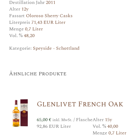
Destillation Jahr
2011
Alter
12y
Fassart
Oloroso Sherry Casks
Literpreis
71,43 EUR Liter
Menge
0,7 Liter
Vol. %
48,20
Kategorie:
Speyside - Schottland
Ähnliche Produkte
Glenlivet French Oak
65,00
€
/ Flasche
Alter
15y
inkl. MwSt.
92,86 EUR Liter
Vol. %
40,00
Menge
0,7 Liter