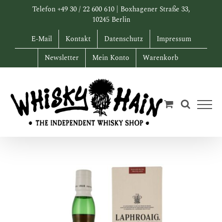
Zum
Telefon +49 30 / 22 600 610 | Boxhagener Straße 33,
Inhalt
10245 Berlin
springen
E-Mail
Kontakt
Datenschutz
Impressum
Newsletter
Mein Konto
Warenkorb