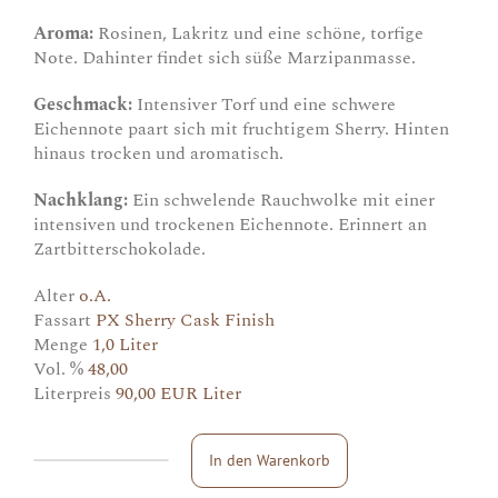
Aroma:
Rosinen, Lakritz und eine schöne, torfige
Note. Dahinter findet sich süße Marzipanmasse.
Geschmack:
Intensiver Torf und eine schwere
Eichennote paart sich mit fruchtigem Sherry. Hinten
hinaus trocken und aromatisch.
Nachklang:
Ein schwelende Rauchwolke mit einer
intensiven und trockenen Eichennote. Erinnert an
Zartbitterschokolade.
Alter
o.A.
Fassart
PX Sherry Cask Finish
Menge
1,0 Liter
Vol. %
48,00
Literpreis
90,00 EUR Liter
In den Warenkorb
Laphroaig
PX