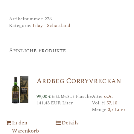
Menge
Artikelnummer:
276
Kategorie:
Islay - Schottland
Ähnliche Produkte
Ardbeg Corryvreckan
99,00
€
/ Flasche
Alter
o.A.
inkl. MwSt.
141,43 EUR Liter
Vol. %
57,10
Menge
0,7 Liter
In den
Details
Warenkorb