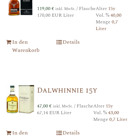
119,00
€
/ Flasche
Alter
15y
inkl. MwSt.
170,00 EUR Liter
Vol. %
40,00
Menge
0,7
Liter
In den
Details
Warenkorb
Dalwhinnie 15y
47,00
€
/ Flasche
Alter
15y
inkl. MwSt.
67,14 EUR Liter
Vol. %
43,00
Menge
0,7 Liter
In den
Details