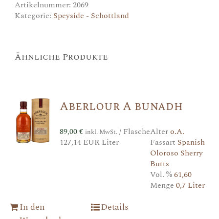
Artikelnummer:
2069
Kategorie:
Speyside - Schottland
Ähnliche Produkte
Aberlour A bunadh
89,00
€
/ Flasche
Alter
o.A.
inkl. MwSt.
127,14 EUR Liter
Fassart
Spanish
Oloroso Sherry
Butts
Vol. %
61,60
Menge
0,7 Liter
In den
Details