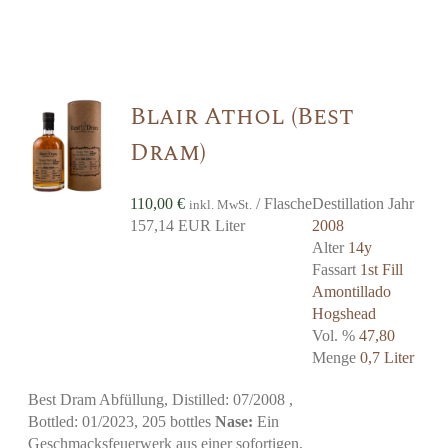
Blair Athol (Best
Dram)
110,00
€
/ Flasche
Destillation Jahr
inkl. MwSt.
157,14 EUR Liter
2008
Alter
14y
Fassart
1st Fill
Amontillado
Hogshead
Vol. %
47,80
Menge
0,7 Liter
Best Dram Abfüllung, Distilled: 07/2008 ,
Bottled: 01/2023, 205 bottles
Nase:
Ein
Geschmacksfeuerwerk aus einer sofortigen,