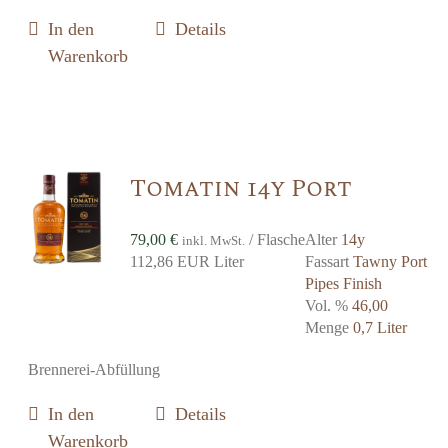
In den
Details
Warenkorb
Tomatin 14y Port
79,00
€
/ Flasche
Alter
14y
inkl. MwSt.
112,86 EUR Liter
Fassart
Tawny Port
Pipes Finish
Vol. %
46,00
Menge
0,7 Liter
Brennerei-Abfüllung
In den
Details
Warenkorb