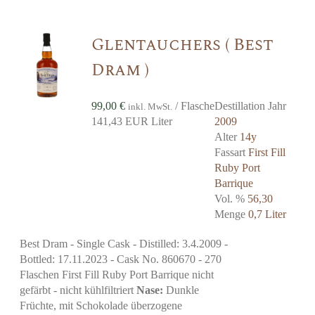
Glentauchers ( Best
Dram )
99,00
€
/ Flasche
Destillation Jahr
inkl. MwSt.
141,43 EUR Liter
2009
Alter
14y
Fassart
First Fill
Ruby Port
Barrique
Vol. %
56,30
Menge
0,7 Liter
Best Dram - Single Cask - Distilled: 3.4.2009 -
Bottled: 17.11.2023 - Cask No. 860670 - 270
Flaschen First Fill Ruby Port Barrique nicht
gefärbt - nicht kühlfiltriert
Nase:
Dunkle
Früchte, mit Schokolade überzogene