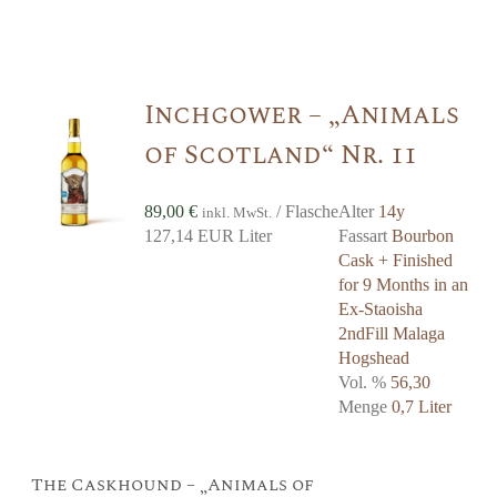
Inchgower – „Animals
of Scotland“ Nr. 11
89,00
€
/ Flasche
Alter
14y
inkl. MwSt.
127,14 EUR Liter
Fassart
Bourbon
Cask + Finished
for 9 Months in an
Ex-Staoisha
2ndFill Malaga
Hogshead
Vol. %
56,30
Menge
0,7 Liter
The Caskhound – „Animals of