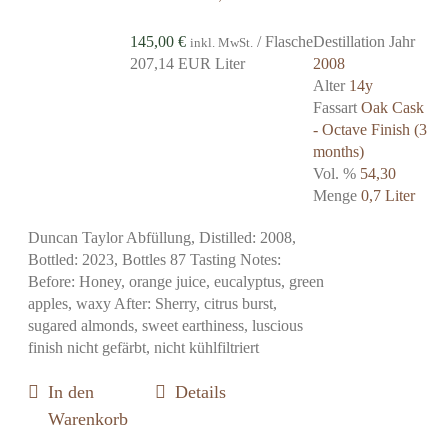
145,00
€
/ Flasche
Destillation Jahr
inkl. MwSt.
207,14 EUR Liter
2008
Alter
14y
Fassart
Oak Cask
- Octave Finish (3
months)
Vol. %
54,30
Menge
0,7 Liter
Duncan Taylor Abfüllung, Distilled: 2008,
Bottled: 2023, Bottles 87 Tasting Notes:
Before: Honey, orange juice, eucalyptus, green
apples, waxy After: Sherry, citrus burst,
sugared almonds, sweet earthiness, luscious
finish nicht gefärbt, nicht kühlfiltriert
In den
Details
Warenkorb