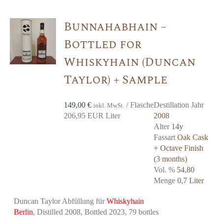
Bunnahabhain –
Bottled for
Whiskyhain (Duncan
Taylor) + Sample
149,00
€
/ Flasche
Destillation Jahr
inkl. MwSt.
206,95 EUR Liter
2008
Alter
14y
Fassart
Oak Cask
+ Octave Finish
(3 months)
Vol. %
54,80
Menge
0,7 Liter
Duncan Taylor Abfüllung für
Whiskyhain
Berlin
, Distilled 2008, Bottled 2023, 79 bottles