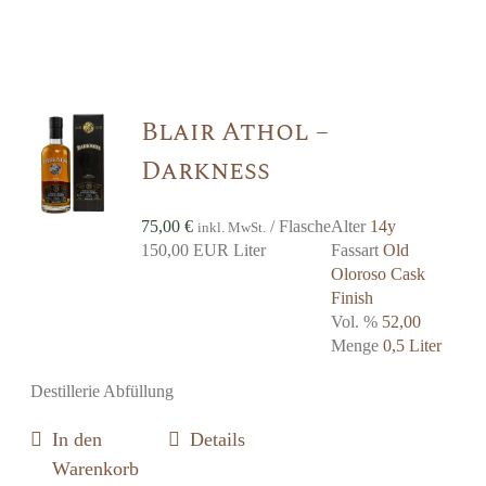
Blair Athol –
Darkness
75,00
€
/ Flasche
Alter
14y
inkl. MwSt.
150,00 EUR Liter
Fassart
Old
Oloroso Cask
Finish
Vol. %
52,00
Menge
0,5 Liter
Destillerie Abfüllung
In den
Details
Warenkorb