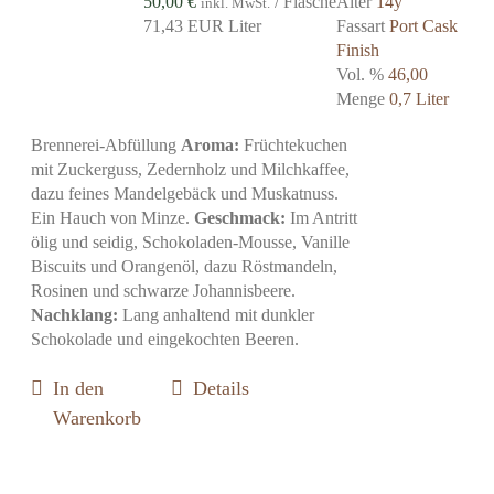
50,00
€
/ Flasche
Alter
14y
inkl. MwSt.
71,43 EUR Liter
Fassart
Port Cask
Finish
Vol. %
46,00
Menge
0,7 Liter
Brennerei-Abfüllung
Aroma:
Früchtekuchen
mit Zuckerguss, Zedernholz und Milchkaffee,
dazu feines Mandelgebäck und Muskatnuss.
Ein Hauch von Minze.
Geschmack:
Im Antritt
ölig und seidig,
Schokoladen-Mousse, Vanille
Biscuits und Orangenöl, dazu Röstmandeln,
Rosinen und schwarze Johannisbeere.
Nachklang:
Lang anhaltend mit dunkler
Schokolade und eingekochten Beeren.
In den
Details
Warenkorb