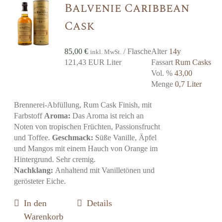
Balvenie Caribbean
Cask
85,00
€
/ Flasche
Alter
14y
inkl. MwSt.
121,43 EUR Liter
Fassart
Rum Casks
Vol. %
43,00
Menge
0,7 Liter
Brennerei-Abfüllung, Rum Cask Finish, mit
Farbstoff
Aroma:
Das Aroma ist reich an
Noten von tropischen Früchten, Passionsfrucht
und Toffee.
Geschmack:
Süße Vanille, Äpfel
und Mangos mit einem Hauch von Orange im
Hintergrund. Sehr cremig.
Nachklang:
Anhaltend mit Vanilletönen und
gerösteter Eiche.
In den
Details
Warenkorb