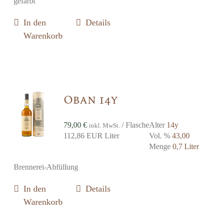
gefärbt
In den
Details
Warenkorb
Oban 14y
79,00
€
/ Flasche
Alter
14y
inkl. MwSt.
112,86 EUR Liter
Vol. %
43,00
Menge
0,7 Liter
Brennerei-Abfüllung
In den
Details
Warenkorb