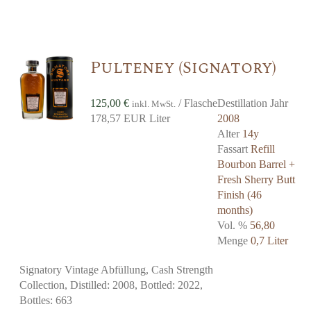
Pulteney (Signatory)
125,00
€
/ Flasche
Destillation Jahr
inkl. MwSt.
178,57 EUR Liter
2008
Alter
14y
Fassart
Refill
Bourbon Barrel +
Fresh Sherry Butt
Finish (46
months)
Vol. %
56,80
Menge
0,7 Liter
Signatory Vintage Abfüllung, Cash Strength
Collection, Distilled: 2008, Bottled: 2022,
Bottles: 663