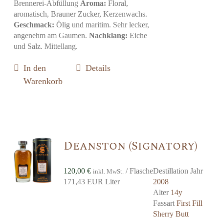
Brennerei-Abfüllung
Aroma:
Floral,
aromatisch, Brauner Zucker, Kerzenwachs.
Geschmack:
Ölig und maritim. Sehr lecker,
angenehm am Gaumen.
Nachklang:
Eiche
und Salz. Mittellang.
In den
Details
Warenkorb
Deanston (Signatory)
120,00
€
/ Flasche
Destillation Jahr
inkl. MwSt.
171,43 EUR Liter
2008
Alter
14y
Fassart
First Fill
Sherry Butt