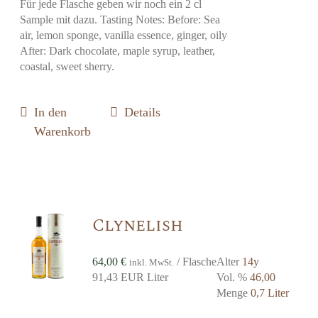
Für jede Flasche geben wir noch ein 2 cl
Sample mit dazu. Tasting Notes: Before: Sea
air, lemon sponge, vanilla essence, ginger, oily
After: Dark chocolate, maple syrup, leather,
coastal, sweet sherry.
In den
Details
Warenkorb
Clynelish
64,00
€
/ Flasche
Alter
14y
inkl. MwSt.
91,43 EUR Liter
Vol. %
46,00
Menge
0,7 Liter