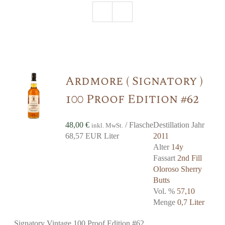
Ardmore ( Signatory )
100 Proof Edition #62
48,00
€
/ Flasche
Destillation Jahr
inkl. MwSt.
68,57 EUR Liter
2011
Alter
14y
Fassart
2nd Fill
Oloroso Sherry
Butts
Vol. %
57,10
Menge
0,7 Liter
Signatory Vintage 100 Proof Edition #62,