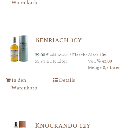
Warenkorb
Benriach 10y
39,00
€
/ Flasche
Alter
10y
inkl. MwSt.
55,71 EUR Liter
Vol. %
43,00
Menge
0,7 Liter
In den
Details
Warenkorb
Knockando 12y