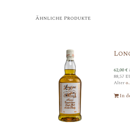
Ähnliche Produkte
Lon
62,00
€
88,57 E
Alter
o.
In 