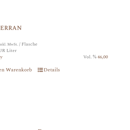
kerran
/ Flasche
inkl. MwSt.
UR Liter
2y
Vol. %
46,00
den Warenkorb
Details