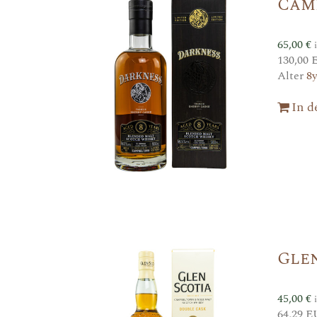
Cam
65,00
€
130,00 
Alter
8
In 
Gle
45,00
€
64,29 E