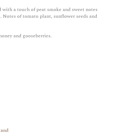
d with a touch of peat smoke and sweet notes
e. Notes of tomato plant, sunflower seeds and
 honey and gooseberries.
land