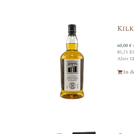
Kil
60,00
€
85,71 E
Alter
1
In 