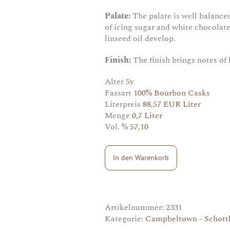
Palate:
The palate is well balance
of icing sugar and white chocolat
linseed oil develop.
Finish:
The finish brings notes of
Alter
5y
Fassart
100% Bourbon Casks
Literpreis
88,57 EUR Liter
Menge
0,7 Liter
Vol. %
57,10
In den Warenkorb
Artikelnummer:
2331
Kategorie:
Campbeltown - Schott