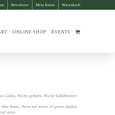
sum
Newsletter
Mein Konto
Warenkorb
art
Online Shop
Events
 Casks, Nicht gefärbt, Nicht kühlfiltriert
 this dram, there are notes of green apples,
ral note.