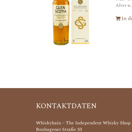
Alter
o.
In 
KONTAKTDATEN
Whiskyhain – The Independent Whisky Shop
Boxhagener Straße 33