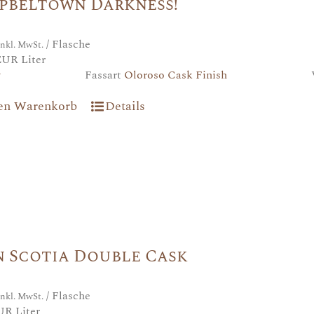
pbeltown Darkness!
/ Flasche
inkl. MwSt.
EUR Liter
y
Fassart
Oloroso Cask Finish
den Warenkorb
Details
n Scotia Double Cask
/ Flasche
inkl. MwSt.
UR Liter