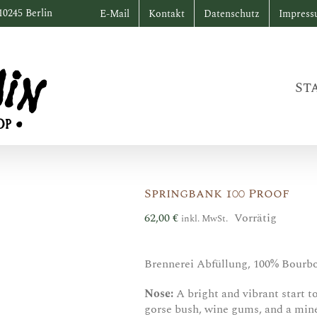
10245 Berlin
E-Mail
Kontakt
Datenschutz
Impres
St
Springbank 100 Proof
62,00
€
Vorrätig
inkl. MwSt.
Brennerei Abfüllung, 100% Bourbon
Nose:
A bright and vibrant start to
gorse bush, wine gums, and a mine