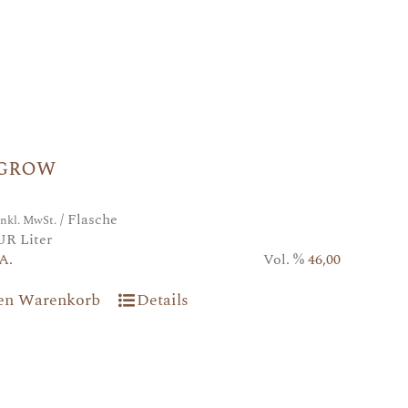
grow
/ Flasche
inkl. MwSt.
UR Liter
A.
Vol. %
46,00
den Warenkorb
Details