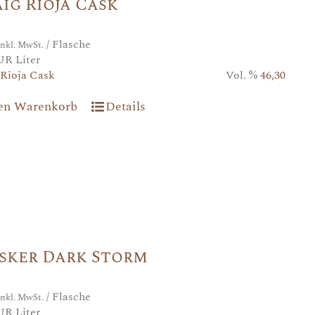
ig Rioja Cask
/ Flasche
inkl. MwSt.
UR Liter
Rioja Cask
Vol. %
46,30
den Warenkorb
Details
sker Dark Storm
/ Flasche
inkl. MwSt.
UR Liter