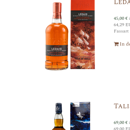
Leda
45,00
€
64,29 E
Fassart
In 
Tali
69,00
€
69,00 E