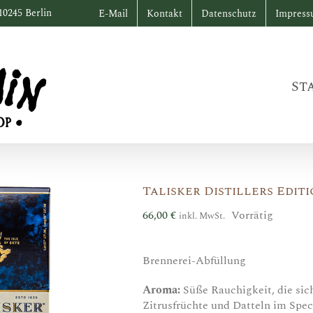
10245 Berlin
E-Mail
Kontakt
Datenschutz
Impres
St
Talisker Distillers Edit
66,00
€
Vorrätig
inkl. MwSt.
Brennerei-Abfüllung
Aroma:
Süße Rauchigkeit, die sich
Zitrusfrüchte und Datteln im Spe