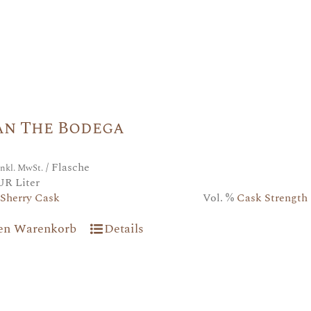
an The Bodega
/ Flasche
inkl. MwSt.
UR Liter
Sherry Cask
Vol. %
Cask Strength
den Warenkorb
Details