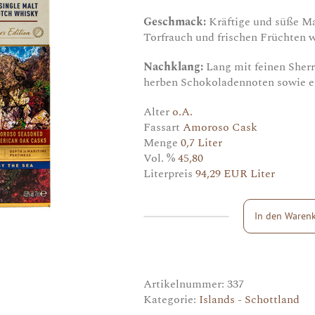
Geschmack:
Kräftige und süße Ma
Torfrauch und frischen Früchten w
Nachklang:
Lang mit feinen Sher
herben Schokoladennoten sowie ei
Alter
o.A.
Fassart
Amoroso Cask
Menge
0,7 Liter
Vol. %
45,80
Literpreis
94,29 EUR Liter
In den Waren
Talisker
Distillers
Edition
Menge
Artikelnummer:
337
Kategorie:
Islands - Schottland