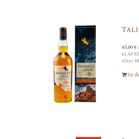
Tali
43,00
€
61,43 E
Alter
1
In 