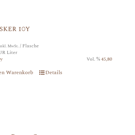
sker 10y
/ Flasche
inkl. MwSt.
UR Liter
0y
Vol. %
45,80
den Warenkorb
Details