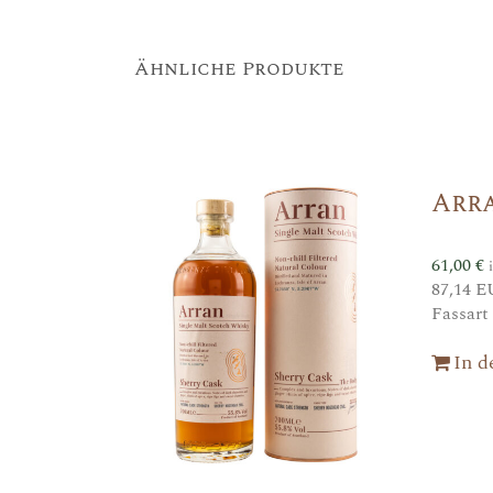
Ähnliche Produkte
Arr
61,00
€
87,14 E
Fassart
In 