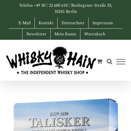
Zum
Telefon +49 30 / 22 600 610 | Boxhagener Straße 33,
Inhalt
10245 Berlin
springen
E-Mail
Kontakt
Datenschutz
Impressum
Newsletter
Mein Konto
Warenkorb