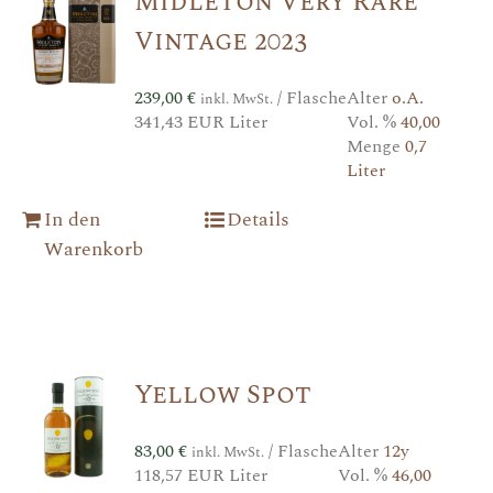
Midleton Very Rare
Vintage 2023
239,00
€
/ Flasche
Alter
o.A.
inkl. MwSt.
341,43 EUR Liter
Vol. %
40,00
Menge
0,7
Liter
In den
Details
Warenkorb
Yellow Spot
83,00
€
/ Flasche
Alter
12y
inkl. MwSt.
118,57 EUR Liter
Vol. %
46,00