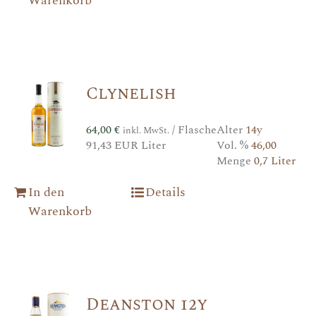
Warenkorb
Clynelish
64,00
€
/ Flasche
Alter
14y
inkl. MwSt.
91,43 EUR Liter
Vol. %
46,00
Menge
0,7 Liter
In den
Details
Warenkorb
Deanston 12y