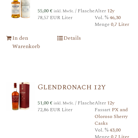
55,00
€
/ Flasche
Alter
12y
inkl. MwSt.
78,57 EUR Liter
Vol. %
46,30
Menge
0,7 Liter
In den
Details
Warenkorb
Glendronach 12y
51,00
€
/ Flasche
Alter
12y
inkl. MwSt.
72,86 EUR Liter
Fassart
PX and
Oloroso Sherry
Casks
Vol. %
43,00
Menge
0,7 Liter