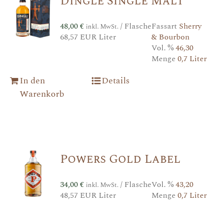
Dingle Single Malt
48,00
€
/ Flasche
Fassart
Sherry
inkl. MwSt.
68,57 EUR Liter
& Bourbon
Vol. %
46,30
Menge
0,7 Liter
In den
Details
Warenkorb
Powers Gold Label
34,00
€
/ Flasche
Vol. %
43,20
inkl. MwSt.
48,57 EUR Liter
Menge
0,7 Liter