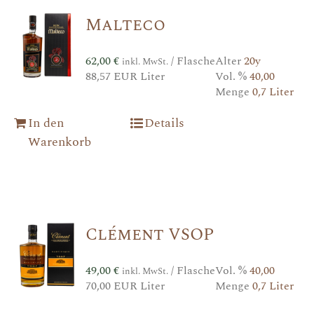
Malteco
62,00
€
/ Flasche
Alter
20y
inkl. MwSt.
88,57 EUR Liter
Vol. %
40,00
Menge
0,7 Liter
In den
Details
Warenkorb
Clément VSOP
49,00
€
/ Flasche
Vol. %
40,00
inkl. MwSt.
70,00 EUR Liter
Menge
0,7 Liter