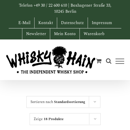
Zum
Telefon +49 30 / 22 600 610 | Boxhagener Straße 33,
Inhalt
10245 Berlin
springen
E-Mail
Kontakt
Datenschutz
Impressum
Newsletter
Mein Konto
Warenkorb
Sortieren nach
Standardsortierung
Zeige
18 Produkte