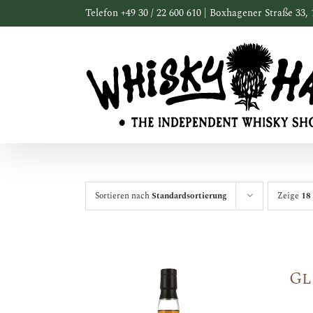
Zum
Telefon +49 30 / 22 600 610 | Boxhagener Straße 33, 
Inhalt
springen
Sortieren nach
Standardsortierung
Zeige
18
Gl