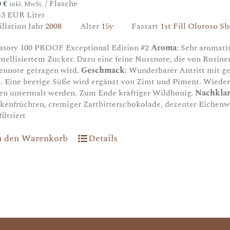
0
€
/ Flasche
inkl. MwSt.
43 EUR Liter
illation Jahr
2008
Alter
15y
Fassart
1st Fill Oloroso Sh
atory 100 PROOF Exceptional Edition #2
Aroma
: Sehr aromati
mellisiertem Zucker. Dazu eine feine Nussnote, die von Rosin
ennote getragen wird.
Geschmack
: Wunderbarer Antritt mit 
. Eine beerige Süße wird ergänzt von Zimt und Piment. Wieder
en untermalt werden. Zum Ende kräftiger Wildhonig.
Nachkla
kenfrüchten, cremiger Zartbitterschokolade, dezenter Eichenwü
iltriert
n den Warenkorb
Details