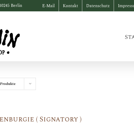
10245 Berlin
E-Mail
Kontakt
Datenschutz
Impres
St
 Produkte
enburgie ( Signatory )