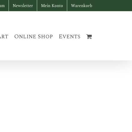
sum
Newsletter
Mein Konto
Warenkorb
art
Online Shop
Events