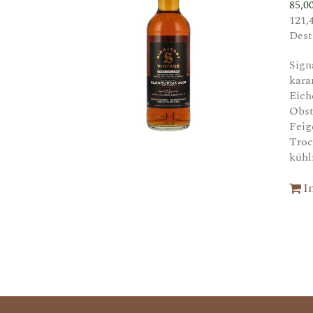
85,0
121,
Dest
Sign
kara
Eich
Obst
Feig
Troc
kühlf
I