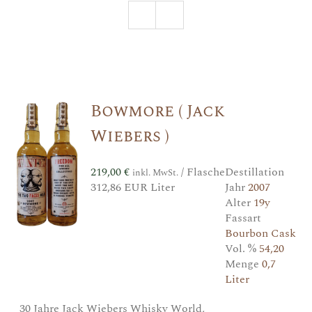
Bowmore ( Jack
Wiebers )
219,00
€
/ Flasche
Destillation
inkl. MwSt.
312,86 EUR Liter
Jahr
2007
Alter
19y
Fassart
Bourbon Cask
Vol. %
54,20
Menge
0,7
Liter
30 Jahre Jack Wiebers Whisky World,