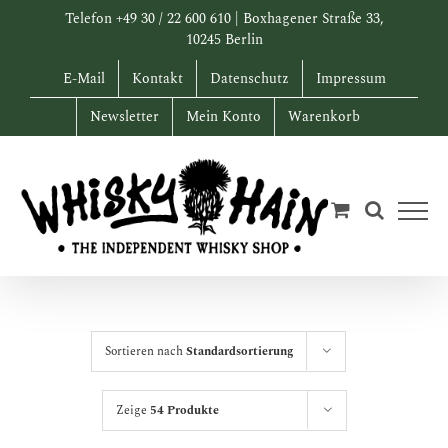
Zum
Telefon +49 30 / 22 600 610 | Boxhagener Straße 33,
Inhalt
10245 Berlin
springen
E-Mail
Kontakt
Datenschutz
Impressum
Newsletter
Mein Konto
Warenkorb
Sortieren nach
Standardsortierung
Zeige
54 Produkte