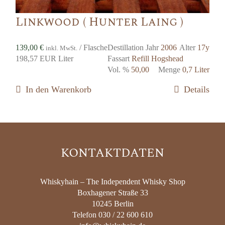
Linkwood ( Hunter Laing )
139,00
€
/ Flasche
Destillation Jahr
2006
Alter
17y
inkl. MwSt.
198,57 EUR Liter
Fassart
Refill Hogshead
Vol. %
50,00
Menge
0,7 Liter
In den Warenkorb
Details
KONTAKTDATEN
Whiskyhain – The Independent Whisky Shop
Boxhagener Straße 33
10245 Berlin
Telefon 030 / 22 600 610