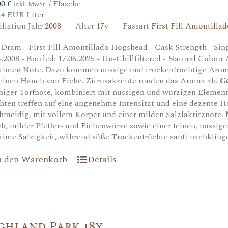
00
€
/ Flasche
inkl. MwSt.
14 EUR Liter
illation Jahr
2008
Alter
17y
Fassart
First Fill Amontill
 Dram - First Fill Amontillado Hogshead - Cask Strength - Singl
4.2008 - Bottled: 17.06.2025 - Un-Chillfiltered - Natural Colour
timen Note. Dazu kommen nussige und trockenfruchtige Arome
einen Hauch von Eiche. Zitrusakzente runden das Aroma ab.
G
higer Torfnote, kombiniert mit nussigen und würzigen Elemen
hten treffen auf eine angenehme Intensität und eine dezente H
hmeidig, mit vollem Körper und einer milden Salzlakritznote.
h, milder Pfeffer- und Eichenwürze sowie einer feinen, nussig
time Salzigkeit, während süße Trockenfrüchte sanft nachkling
n den Warenkorb
Details
ghland Park 18y