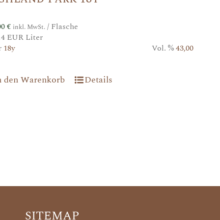
00
€
/ Flasche
inkl. MwSt.
14 EUR Liter
r
18y
Vol. %
43,00
n den Warenkorb
Details
SITEMAP