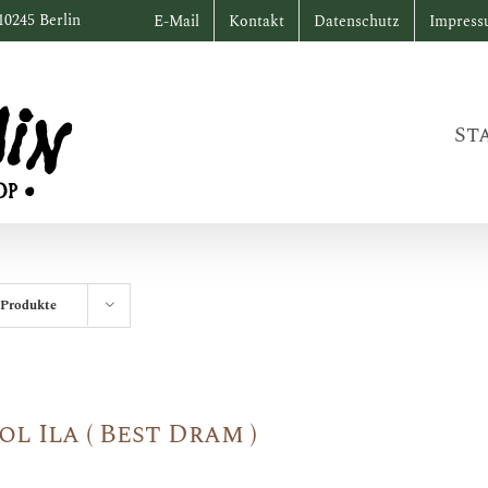
10245 Berlin
E-Mail
Kontakt
Datenschutz
Impres
St
 Produkte
ol Ila ( Best Dram )