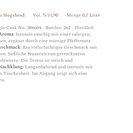
ado Hogshead
Vol. %
51,90
Menge
0,7 Liter
e Cask No. 306604 - Bottles: 262 - Distilled:
Aroma
: Intensiv rauchig mit einer salzigen,
n, ergänzt durch eine würzige Pfeffernote
eschmack
: Ein vielschichtiger Geschmack mit
ten. Süßliche Nuancen von getrockneten
olzwürze. Die Textur ist weich und
Nachklang
: Langanhaltend und intensiv mit
en Trockenheit. Im Abgang zeigt sich eine
en.