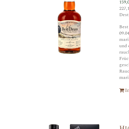
159,
227,
Dest
Best
09.0
mari
und 
rauc
Früc
gesc
Rauc
mari
I
Hi