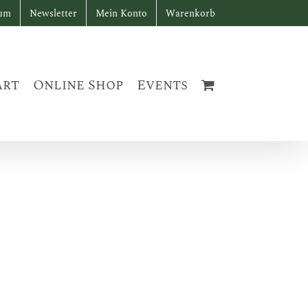
sum
Newsletter
Mein Konto
Warenkorb
art
Online Shop
Events