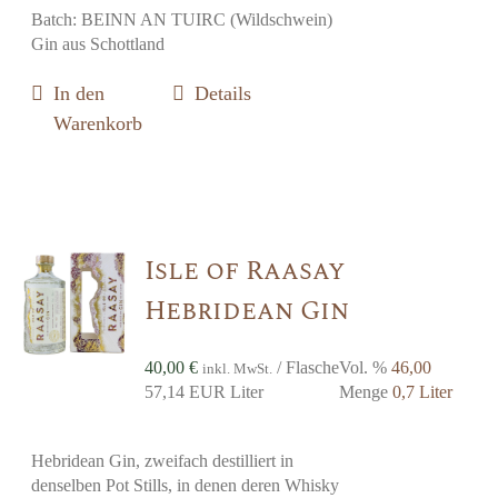
Batch: BEINN AN TUIRC (Wildschwein)
Gin aus Schottland
In den
Details
Warenkorb
Isle of Raasay
Hebridean Gin
40,00
€
/ Flasche
Vol. %
46,00
inkl. MwSt.
57,14 EUR Liter
Menge
0,7 Liter
Hebridean Gin, zweifach destilliert in
denselben Pot Stills, in denen deren Whisky