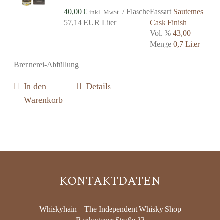
40,00
€
/ Flasche
Fassart
Sauternes
inkl. MwSt.
57,14 EUR Liter
Cask Finish
Vol. %
43,00
Menge
0,7 Liter
Brennerei-Abfüllung
In den
Details
Warenkorb
KONTAKTDATEN
Whiskyhain – The Independent Whisky Shop
Boxhagener Straße 33