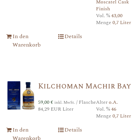
Moscatel Cask
Finish
Vol. %
43,00
Menge
0,7 Liter
In den
Details
Warenkorb
Kilchoman Machir Bay
59,00
€
/ Flasche
Alter
o.A.
inkl. MwSt.
84,29 EUR Liter
Vol. %
46
Menge
0,7 Liter
In den
Details
Warenkorb