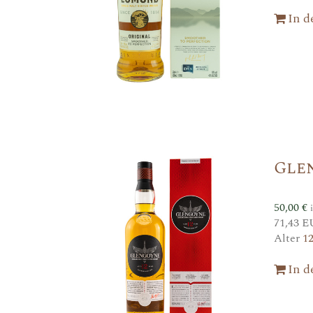
In 
Gle
50,00
€
71,43 E
Alter
1
In 