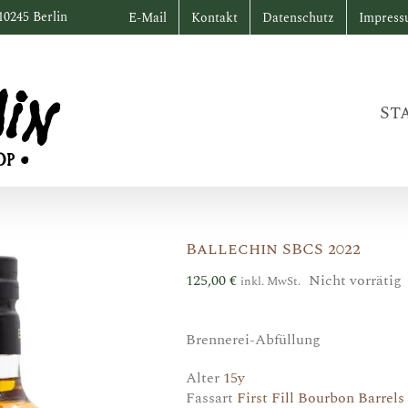
10245 Berlin
E-Mail
Kontakt
Datenschutz
Impres
St
Ballechin SBCS 2022
125,00
€
Nicht vorrätig
inkl. MwSt.
Brennerei-Abfüllung
Alter
15y
Fassart
First Fill Bourbon Barrel