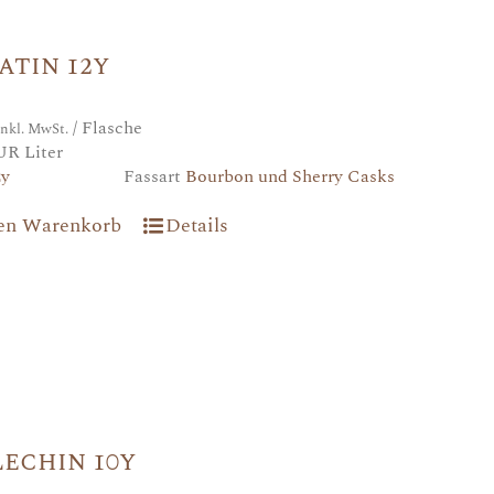
atin 12y
/ Flasche
inkl. MwSt.
UR Liter
2y
Fassart
Bourbon und Sherry Casks
den Warenkorb
Details
echin 10y