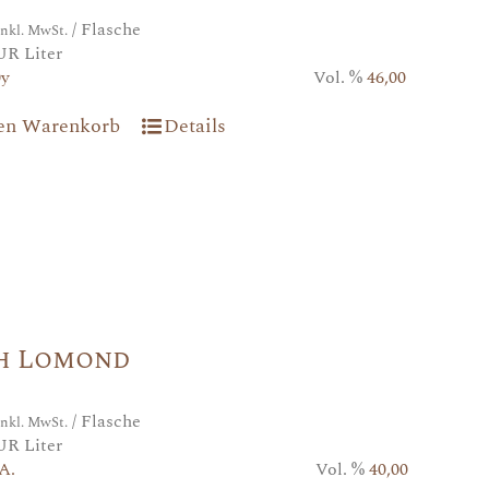
/ Flasche
inkl. MwSt.
UR Liter
0y
Vol. %
46,00
den Warenkorb
Details
h Lomond
/ Flasche
inkl. MwSt.
UR Liter
A.
Vol. %
40,00