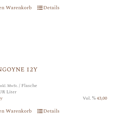
den Warenkorb
Details
ngoyne 12y
/ Flasche
inkl. MwSt.
UR Liter
2y
Vol. %
43,00
den Warenkorb
Details