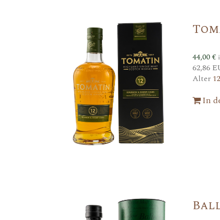
Tom
44,00
€
62,86 E
Alter
1
In 
Ball