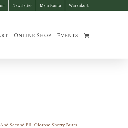
sum
Newsletter
Mein Konto
Warenkorb
art
Online Shop
Events
s And Second Fill Oloroso Sherry Butts