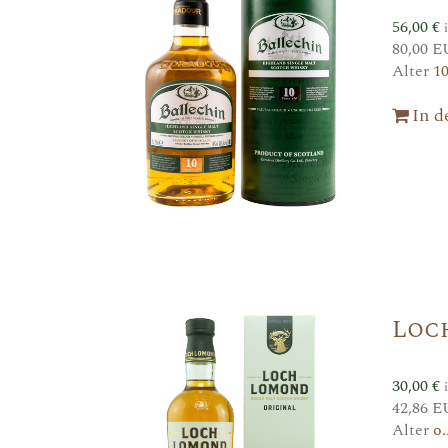
56,00
€
80,00 E
Alter
1
In 
Loc
30,00
€
42,86 E
Alter
o.