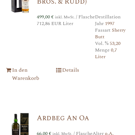
Bros. & Rudd)
499,00
€
/ Flasche
Destillation
inkl. MwSt.
712,86 EUR Liter
Jahr
1997
Fassart
Sherry
Butt
Vol. %
53,20
Menge
0,7
Liter
In den
Details
Warenkorb
Ardbeg An Oa
66,00
€
/ Flasche
Alter
o.A.
inkl. MwSt.