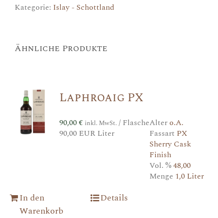
Kategorie:
Islay - Schottland
Ähnliche Produkte
Laphroaig PX
90,00
€
/ Flasche
Alter
o.A.
inkl. MwSt.
90,00 EUR Liter
Fassart
PX
Sherry Cask
Finish
Vol. %
48,00
Menge
1,0 Liter
In den
Details
Warenkorb