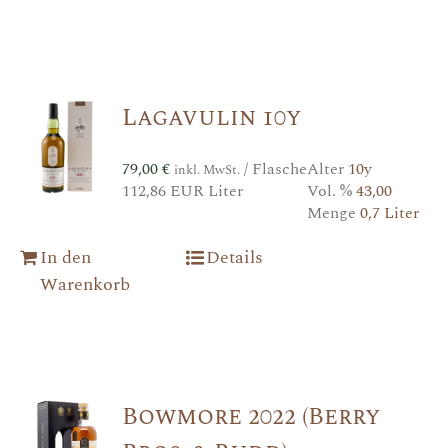
Lagavulin 10y
79,00
€
/ Flasche
Alter
10y
inkl. MwSt.
112,86 EUR Liter
Vol. %
43,00
Menge
0,7 Liter
In den
Details
Warenkorb
Bowmore 2022 (Berry