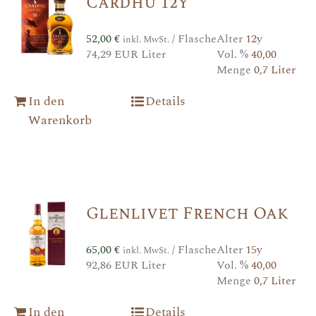
Cardhu 12y
52,00
€
/ Flasche
Alter
12y
inkl. MwSt.
74,29 EUR Liter
Vol. %
40,00
Menge
0,7 Liter
In den
Details
Warenkorb
Glenlivet French Oak
65,00
€
/ Flasche
Alter
15y
inkl. MwSt.
92,86 EUR Liter
Vol. %
40,00
Menge
0,7 Liter
In den
Details