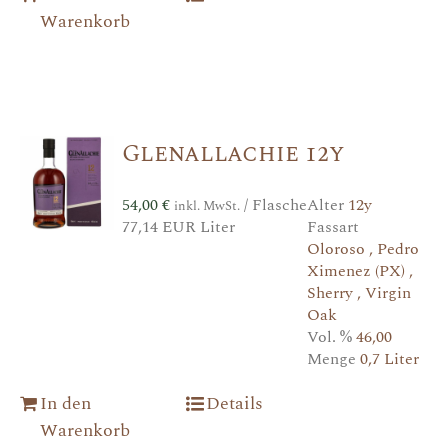
Warenkorb
Glenallachie 12y
54,00
€
/ Flasche
Alter
12y
inkl. MwSt.
77,14 EUR Liter
Fassart
Oloroso , Pedro
Ximenez (PX) ,
Sherry , Virgin
Oak
Vol. %
46,00
Menge
0,7 Liter
In den
Details
Warenkorb