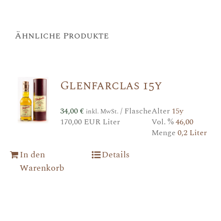
Ähnliche Produkte
Glenfarclas 15y
34,00
€
/ Flasche
Alter
15y
inkl. MwSt.
170,00 EUR Liter
Vol. %
46,00
Menge
0,2 Liter
In den
Details
Warenkorb