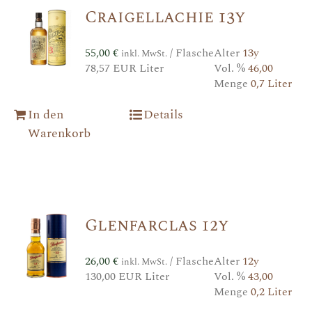
Craigellachie 13y
55,00
€
/ Flasche
Alter
13y
inkl. MwSt.
78,57 EUR Liter
Vol. %
46,00
Menge
0,7 Liter
In den
Details
Warenkorb
Glenfarclas 12y
26,00
€
/ Flasche
Alter
12y
inkl. MwSt.
130,00 EUR Liter
Vol. %
43,00
Menge
0,2 Liter