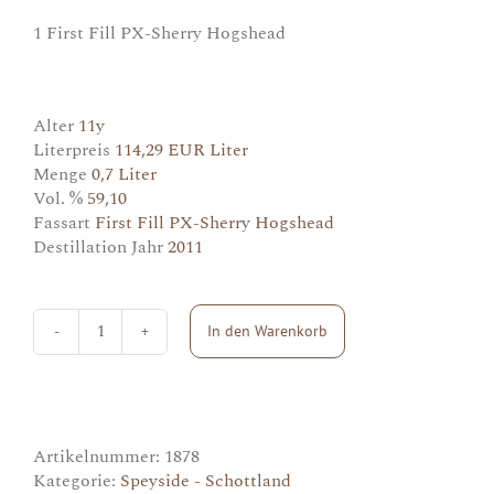
1 First Fill PX-Sherry Hogshead
Alter
11y
Literpreis
114,29 EUR Liter
Menge
0,7 Liter
Vol. %
59,10
Fassart
First Fill PX-Sherry Hogshead
Destillation Jahr
2011
In den Warenkorb
Craigellachie
(Murray
McDavid)
Menge
Artikelnummer:
1878
Kategorie:
Speyside - Schottland