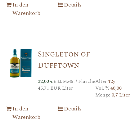
In den
Details
Warenkorb
Singleton of
Dufftown
32,00
€
/ Flasche
Alter
12y
inkl. MwSt.
45,71 EUR Liter
Vol. %
40,00
Menge
0,7 Liter
In den
Details
Warenkorb