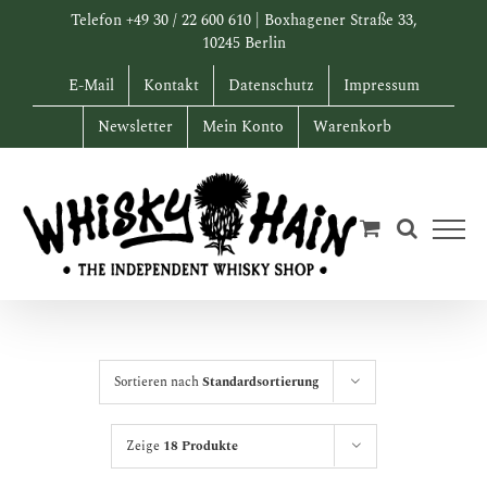
Zum
Telefon +49 30 / 22 600 610 | Boxhagener Straße 33,
Inhalt
10245 Berlin
springen
E-Mail
Kontakt
Datenschutz
Impressum
Newsletter
Mein Konto
Warenkorb
Sortieren nach
Standardsortierung
Zeige
18 Produkte