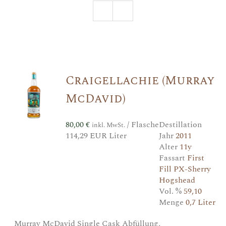
Craigellachie (Murray
McDavid)
80,00
€
/ Flasche
Destillation
inkl. MwSt.
114,29 EUR Liter
Jahr
2011
Alter
11y
Fassart
First
Fill PX-Sherry
Hogshead
Vol. %
59,10
Menge
0,7 Liter
Murray McDavid Single Cask Abfüllung,