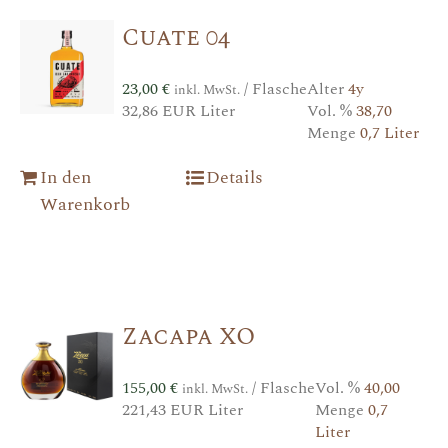
Cuate 04
23,00
€
/ Flasche
Alter
4y
inkl. MwSt.
32,86 EUR Liter
Vol. %
38,70
Menge
0,7 Liter
In den
Details
Warenkorb
Zacapa XO
155,00
€
/ Flasche
Vol. %
40,00
inkl. MwSt.
221,43 EUR Liter
Menge
0,7
Liter