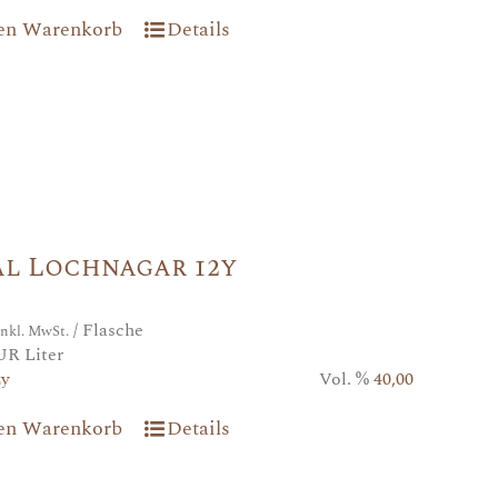
den Warenkorb
Details
al Lochnagar 12y
/ Flasche
inkl. MwSt.
UR Liter
2y
Vol. %
40,00
den Warenkorb
Details