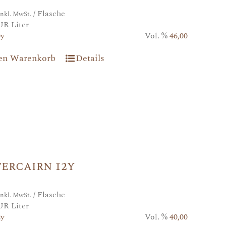
/ Flasche
inkl. MwSt.
UR Liter
0y
Vol. %
46,00
den Warenkorb
Details
ercairn 12y
/ Flasche
inkl. MwSt.
UR Liter
2y
Vol. %
40,00