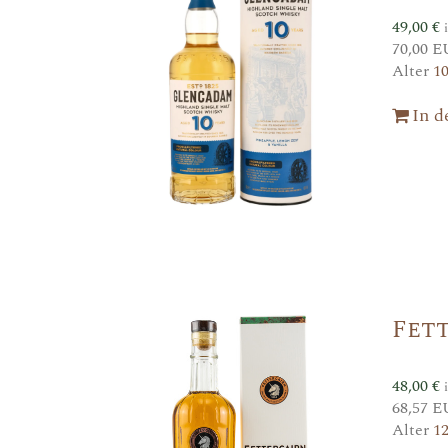
49,00
€
70,00 E
Alter
1
In 
Fett
48,00
€
68,57 E
Alter
1