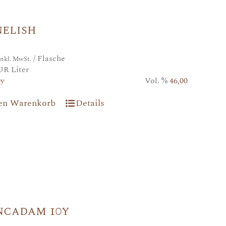
nelish
/ Flasche
inkl. MwSt.
UR Liter
4y
Vol. %
46,00
den Warenkorb
Details
ncadam 10y