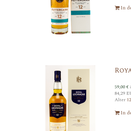
In 
Roy
59,00
€
84,29 E
Alter
1
In 