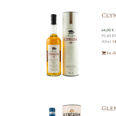
Cly
64,00
€
91,43 E
Alter
1
In 
Gle