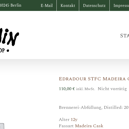
10245 Berlin
E-Mail
Kontakt
Datenschutz
Impres
St
Edradour STFC Madeira 
110,00
€
Nicht vorrätig
inkl. MwSt.
Brennerei-Abfüllung, Distilled: 20
Alter
12y
Fassart
Madeira Cask